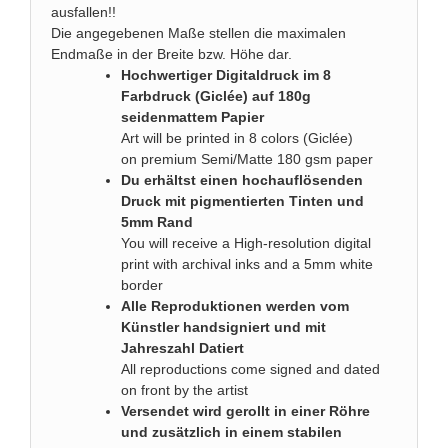
ausfallen!!
Die angegebenen Maße stellen die maximalen
Endmaße in der Breite bzw. Höhe dar.
Hochwertiger Digitaldruck im 8
Farbdruck (Giclée) auf 180g
seidenmattem Papier
Art will be printed in 8 colors (Giclée)
on premium Semi/Matte 180 gsm paper
Du erhältst einen hochauflösenden
Druck mit pigmentierten Tinten und
5mm Rand
You will receive a High-resolution digital
print with archival inks and a 5mm white
border
Alle Reproduktionen werden vom
Künstler handsigniert und mit
Jahreszahl Datiert
All reproductions come signed and dated
on front by the artist
Versendet wird gerollt in einer Röhre
und zusätzlich in einem stabilen