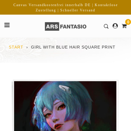
Direkt
Canvas Versandkostenfrei innerhalb DE | Kontaktlose
zum
Zustellung | Schneller Versand
Inhalt
0
START
›
GIRL WITH BLUE HAIR SQUARE PRINT