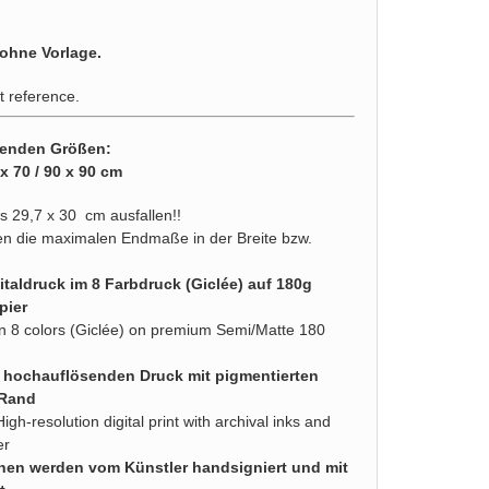
 ohne Vorlage.
t reference.
lgenden Größen:
 x 70 / 90 x 90 cm
ls 29,7 x 30 cm ausfallen!!
n die maximalen Endmaße in der Breite bzw.
italdruck im 8 Farbdruck (Giclée) auf 180g
pier
d in 8 colors (Giclée) on premium Semi/Matte 180
n hochauflösenden Druck mit pigmentierten
 Rand
High-resolution digital print with archival inks and
er
nen werden vom Künstler handsigniert und mit