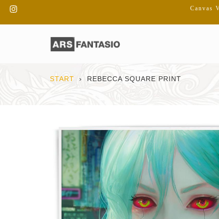
Direkt
Instagram
Canvas V
zum
Inhalt
START
›
REBECCA SQUARE PRINT