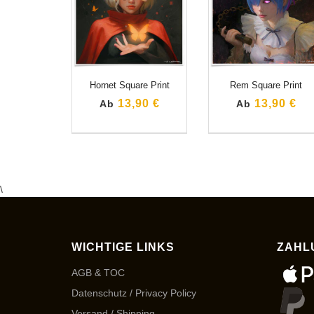
Hornet Square Print
Rem Square Print
13,90 €
13,90 €
Ab
Ab
\
WICHTIGE LINKS
ZAHL
AGB & TOC
Datenschutz / Privacy Policy
Versand / Shipping