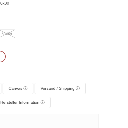
30x30
59X59
Canvas ⓘ
Versand / Shipping ⓘ
Hersteller Information ⓘ