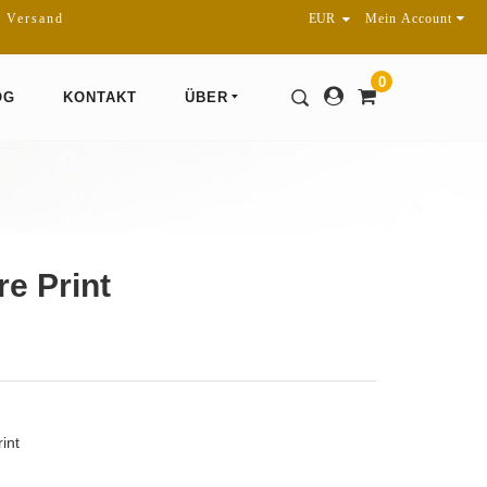
r Versand
Mein Account
0
OG
KONTAKT
ÜBER
e Print
int