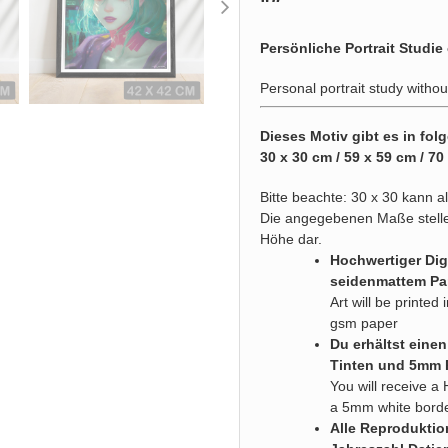
"
"
Persönliche Portrait Studie
Personal portrait study withou
Dieses Motiv gibt es in fo
30 x 30 cm / 59 x 59 cm / 70
Bitte beachte: 30 x 30 kann a
Die angegebenen Maße stelle
Höhe dar.
Hochwertiger Dig
seidenmattem Pa
Art will be printe
gsm paper
Du erhältst eine
Tinten und 5mm
You will receive a 
a 5mm white bord
Alle Reproduktio