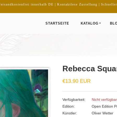
ersandkostenfrei innerhalb DE | Kontaktlose Zustellung | Schnelle
STARTSEITE
KATALOG
BL
Rebecca Squar
€13.90 EUR
Verfügbarkeit:
Nicht verfügbar
Edition:
Open Edition Pr
Künstler:
Oliver Wetter