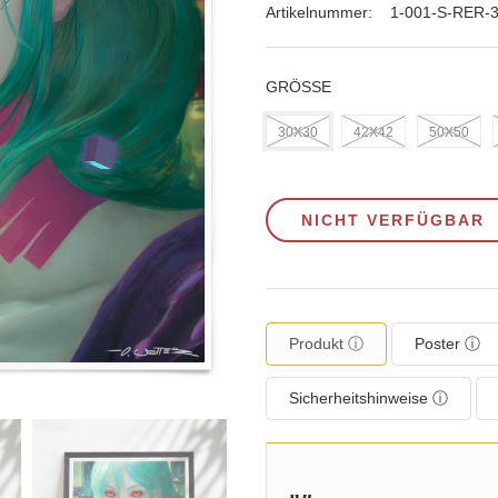
Artikelnummer:
1-001-S-RER-
GRÖSSE
30X30
42X42
50X50
NICHT VERFÜGBAR
Produkt ⓘ
Poster ⓘ
Sicherheitshinweise ⓘ