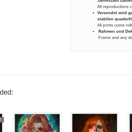
Jahreszahl Datier
All reproductions 
Versendet wird ge
stabilen quaderf
All prints come ro
Rahmen und Deko
Frame and any deco
ded:
T