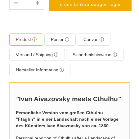
In den Einkaufswagen legen
Menge
Produkt ⓘ
Poster ⓘ
Canvas ⓘ
Versand / Shipping ⓘ
Sicherheitshinweise ⓘ
Hersteller Information ⓘ
"
Ivan Aivazovsky meets Cthulhu
"
Persönliche Version vom großen Cthulhu
"Ftaghn" in einer Landschaft nach einer Vorlage
des Künstlers Ivan Aivazovsky von ca. 1860.
Personal rendition of Cthulhu after a Landscape of