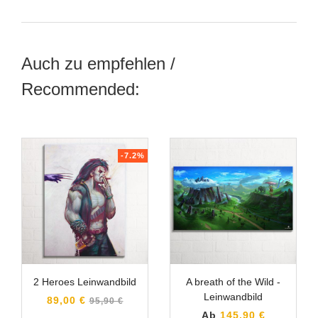
Auch zu empfehlen /
Recommended:
-7.2%
2 Heroes Leinwandbild
A breath of the Wild -
Leinwandbild
Normaler
89,00 €
95,90 €
Preis
Ab
145,90 €