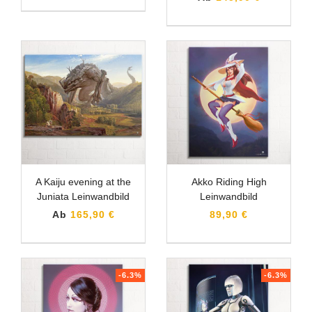
A Kaiju evening at the
Akko Riding High
Juniata Leinwandbild
Leinwandbild
Ab
165,90 €
89,90 €
-6.3%
-6.3%