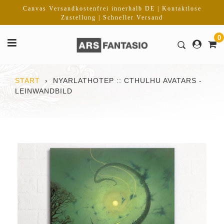
Direkt
Canvas Versandkostenfrei innerhalb DE | Kontaktlose
zum
Zustellung | Schneller Versand
Inhalt
0
START
›
NYARLATHOTEP :: CTHULHU AVATARS -
LEINWANDBILD