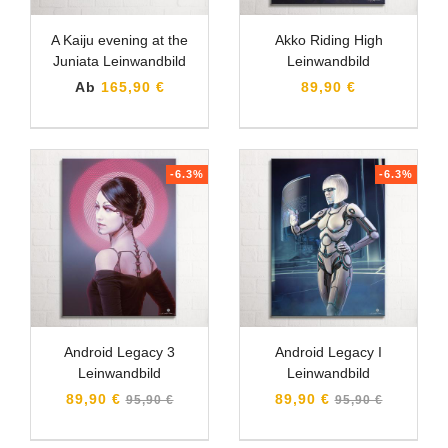
A Kaiju evening at the
Akko Riding High
Juniata Leinwandbild
Leinwandbild
Ab
165,90 €
89,90 €
-6.3%
-6.3%
Android Legacy 3
Android Legacy I
Leinwandbild
Leinwandbild
Normaler
Normaler
89,90 €
89,90 €
95,90 €
95,90 €
Preis
Preis