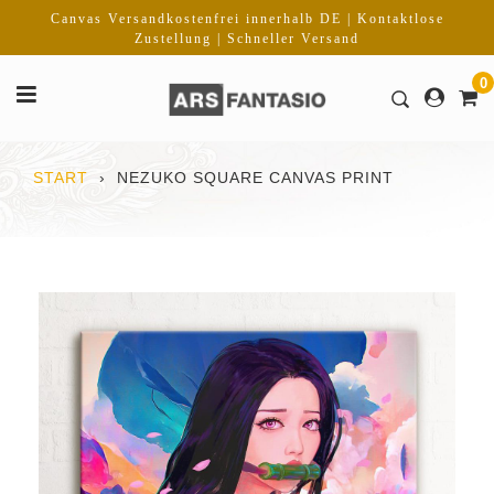
Direkt
Canvas Versandkostenfrei innerhalb DE | Kontaktlose
zum
Zustellung | Schneller Versand
Inhalt
0
START
›
NEZUKO SQUARE CANVAS PRINT