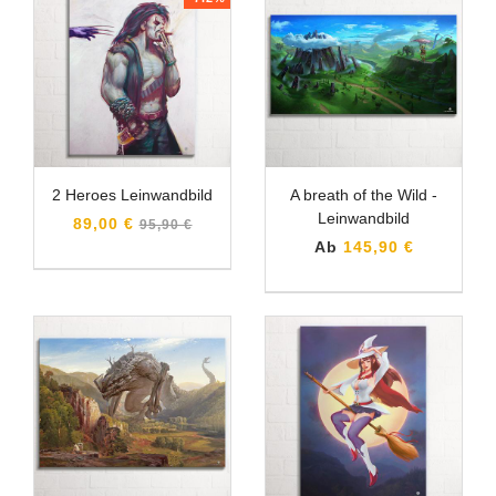
2 Heroes Leinwandbild
A breath of the Wild -
Leinwandbild
Normaler
89,00 €
95,90 €
Preis
Ab
145,90 €