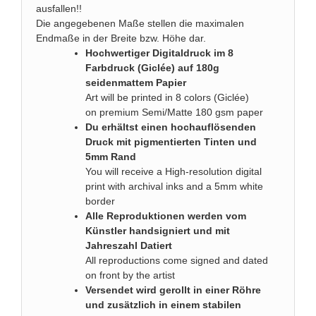
ausfallen!!
Die angegebenen Maße stellen die maximalen
Endmaße in der Breite bzw. Höhe dar.
Hochwertiger Digitaldruck im 8
Farbdruck (Giclée) auf 180g
seidenmattem Papier
Art will be printed in 8 colors (Giclée)
on premium Semi/Matte 180 gsm paper
Du erhältst einen hochauflösenden
Druck mit pigmentierten Tinten und
5mm Rand
You will receive a High-resolution digital
print with archival inks and a 5mm white
border
Alle Reproduktionen werden vom
Künstler handsigniert und mit
Jahreszahl Datiert
All reproductions come signed and dated
on front by the artist
Versendet wird gerollt in einer Röhre
und zusätzlich in einem stabilen