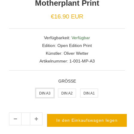
Motherplant Print
Normaler
€16.90 EUR
Preis
Verfügbarkeit:
Verfügbar
Edition:
Open Edition Print
Künstler:
Oliver Wetter
Artikelnummer:
1-001-MP-A3
GRÖSSE
DIN A3
DIN A2
DIN A1
In den Einkaufswagen legen
Menge