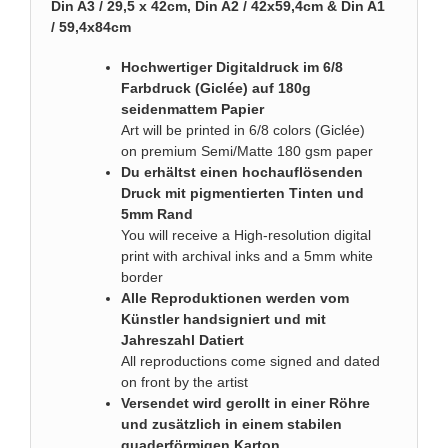
Din A3 / 29,5 x 42cm, Din A2 / 42x59,4cm & Din A1
/ 59,4x84cm
Hochwertiger Digitaldruck im 6/8
Farbdruck (Giclée) auf 180g
seidenmattem Papier
Art will be printed in 6/8 colors (Giclée)
on premium Semi/Matte 180 gsm paper
Du erhältst einen hochauflösenden
Druck mit pigmentierten Tinten und
5mm Rand
You will receive a High-resolution digital
print with archival inks and a 5mm white
border
Alle Reproduktionen werden vom
Künstler handsigniert und mit
Jahreszahl Datiert
All reproductions come signed and dated
on front by the artist
Versendet wird gerollt in einer Röhre
und zusätzlich in einem stabilen
quaderförmigen Karton