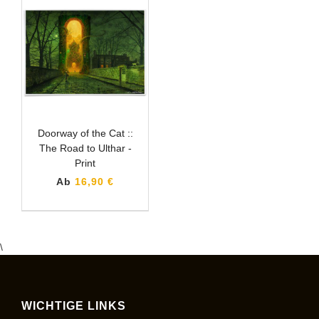
Doorway of the Cat ::
The Road to Ulthar -
Print
Ab
16,90 €
\
WICHTIGE LINKS