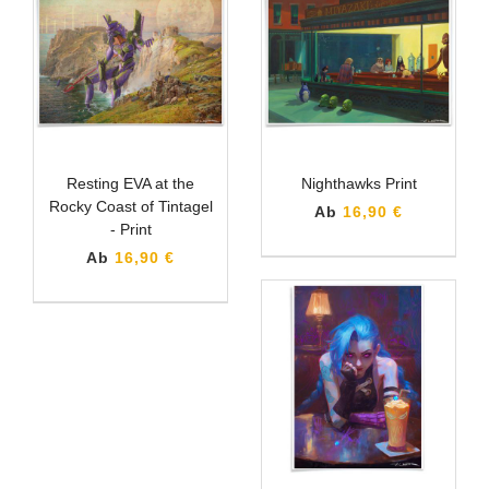
Resting EVA at the
Nighthawks Print
Rocky Coast of Tintagel
Ab
16,90 €
- Print
Ab
16,90 €