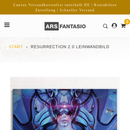
Direkt
Canvas Versandkostenfrei innerhalb DE | Kontaktlose
zum
Zustellung | Schneller Versand
Inhalt
0
START
›
RESURRECTION 2.0 LEINWANDBILD