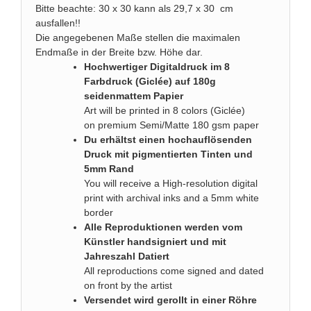
Bitte beachte: 30 x 30 kann als 29,7 x 30 cm
ausfallen!!
Die angegebenen Maße stellen die maximalen
Endmaße in der Breite bzw. Höhe dar.
Hochwertiger Digitaldruck im 8
Farbdruck (Giclée) auf 180g
seidenmattem Papier
Art will be printed in 8 colors (Giclée)
on premium Semi/Matte 180 gsm paper
Du erhältst einen hochauflösenden
Druck mit pigmentierten Tinten und
5mm Rand
You will receive a High-resolution digital
print with archival inks and a 5mm white
border
Alle Reproduktionen werden vom
Künstler handsigniert und mit
Jahreszahl Datiert
All reproductions come signed and dated
on front by the artist
Versendet wird gerollt in einer Röhre