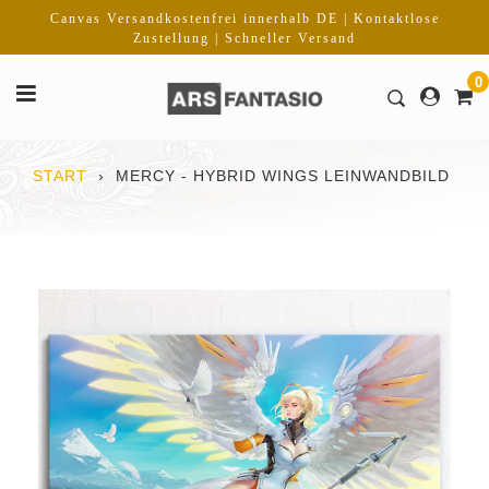
Direkt
Canvas Versandkostenfrei innerhalb DE | Kontaktlose
zum
Zustellung | Schneller Versand
Inhalt
0
START
›
MERCY - HYBRID WINGS LEINWANDBILD