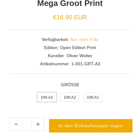
Mega Groot Print
Normaler
€16.90 EUR
Preis
Verfügbarkeit:
Nur noch 9 da
Edition:
Open Edition Print
Künstler:
Oliver Wetter
Artikelnummer:
1-001-GRT-A3
GRÖSSE
DIN A3
DIN A2
DIN A1
In den Einkaufswagen legen
Menge