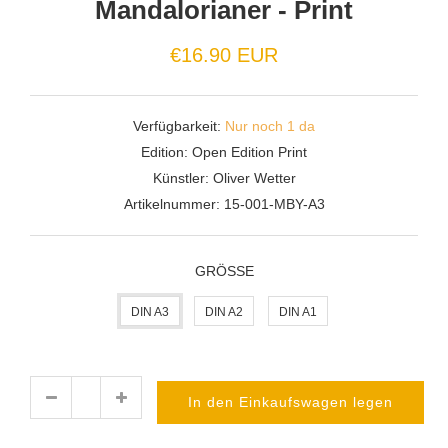
Mandalorianer - Print
Normaler
€16.90 EUR
Preis
Verfügbarkeit:
Nur noch 1 da
Edition:
Open Edition Print
Künstler:
Oliver Wetter
Artikelnummer:
15-001-MBY-A3
GRÖSSE
DIN A3
DIN A2
DIN A1
In den Einkaufswagen legen
Menge