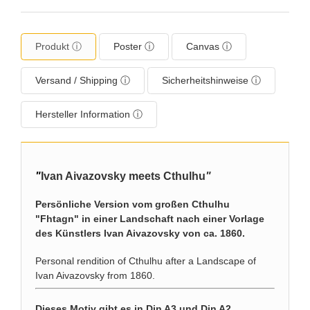
Produkt ⓘ
Poster ⓘ
Canvas ⓘ
Versand / Shipping ⓘ
Sicherheitshinweise ⓘ
Hersteller Information ⓘ
"
Ivan Aivazovsky meets Cthulhu
"
Persönliche Version vom großen Cthulhu
"Fhtagn" in einer Landschaft nach einer Vorlage
des Künstlers Ivan Aivazovsky von ca. 1860.
Personal rendition of Cthulhu after a Landscape of
Ivan Aivazovsky from 1860.
Dieses Motiv gibt es in Din A3 und Din A2