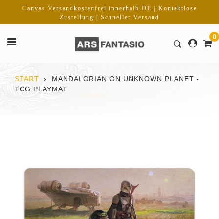
Direkt
Canvas Versandkostenfrei innerhalb DE | Kontaktlose
zum
Zustellung | Schneller Versand
Inhalt
0
START
›
MANDALORIAN ON UNKNOWN PLANET -
TCG PLAYMAT