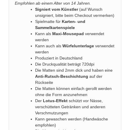
Empfohlen ab einem Alter von 14 Jahren.
Signiert vom Künstler
(auf Wunsch
unsigniert, bitte beim Checkout vermerken)
Spielmatte für
Karten- und
Sammelkartenspiele
Kann als
Maxi-Mousepad
verwendet
werden
Kann auch als
Würfelunterlage
verwendet
werden
Produziert in Deutschland
Die Druckqualität beträgt 720dpi
Die Matten sind 2mm dick und haben eine
Anti-Rutsch-Beschichtung
auf der
Rückseite
Die Matten können einfach gerollt werden
ohne die Form anzunehmen
Der
Lotus-Effekt
schützt vor Nässe,
verschütteten Getränken und anderen
Verschmutzungen
Kann gewaschen werden (Handwäsche
empfohlen)