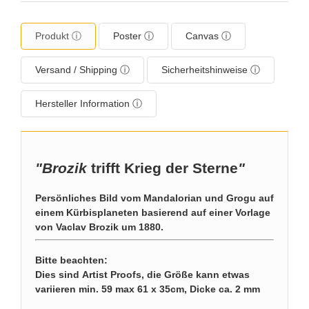
Produkt ⓘ
Poster ⓘ
Canvas ⓘ
Versand / Shipping ⓘ
Sicherheitshinweise ⓘ
Hersteller Information ⓘ
"Brozik
trifft Krieg der Sterne
"
Persönliches Bild vom Mandalorian und Grogu auf
einem Kürbisplaneten basierend auf einer Vorlage
von Vaclav Brozik um 1880.
Bitte beachten:
Dies sind Artist Proofs, die Größe kann etwas
variieren min. 59 max 61 x 35cm, Dicke ca. 2 mm