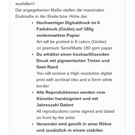
ausfallen!!
Die angegebenen Maße stellen die maximalen
Endmaße in der Breite bzw. Höhe dar.
Hochwertiger Digitaldruck im 8
Farbdruck (Giclée) auf 180g
seidenmattem Papier
Art will be printed in 8 colors (Giclée)
on premium Semi/Matte 180 gsm paper
Du erhältst einen hochauflösenden
Druck mit pigmentierten Tinten und
5mm Rand
You will receive a High-resolution digital
print with archival inks and a 5mm white
border
Alle Reproduktionen werden vom
Künstler handsigniert und mit
Jahreszahl Datiert
All reproductions come signed and dated
on front by the artist
Versendet wird gerollt in einer Röhre
und zusätzlich in einem stabilen