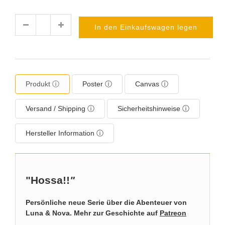
In den Einkaufswagen legen
Menge
Produkt ⓘ
Poster ⓘ
Canvas ⓘ
Versand / Shipping ⓘ
Sicherheitshinweise ⓘ
Hersteller Information ⓘ
"Hossa!!
"
Persönliche neue Serie über die Abenteuer von
Luna & Nova. Mehr zur Geschichte auf
Patreon