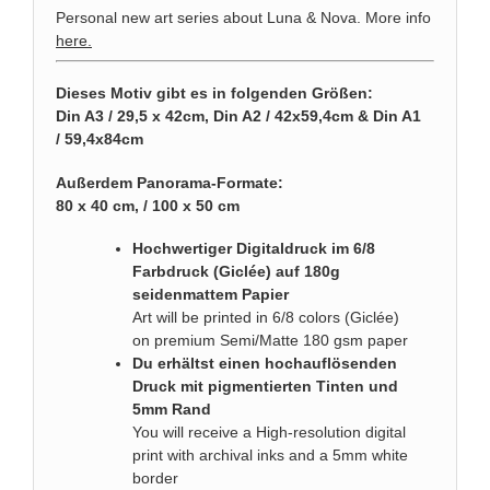
Personal new art series about Luna & Nova. More info
here
.
Dieses Motiv gibt es in folgenden Größen:
Din A3 / 29,5 x 42cm, Din A2 / 42x59,4cm & Din A1
/ 59,4x84cm
Außerdem Panorama-Formate:
80 x 40 cm, / 100 x 50 cm
Hochwertiger Digitaldruck im 6/8
Farbdruck (Giclée) auf 180g
seidenmattem Papier
Art will be printed in 6/8 colors (Giclée)
on premium Semi/Matte 180 gsm paper
Du erhältst einen hochauflösenden
Druck mit pigmentierten Tinten und
5mm Rand
You will receive a High-resolution digital
print with archival inks and a 5mm white
border