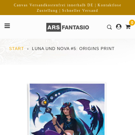
Direkt
Canvas Versandkostenfrei innerhalb DE | Kontaktlose
zum
Zustellung | Schneller Versand
Inhalt
0
START
›
LUNA UND NOVA #5: ORIGINS PRINT