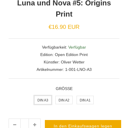
Luna und Nova #5: Origins
Print
Normaler
€16.90 EUR
Preis
Verfügbarkeit:
Verfügbar
Edition:
Open Edition Print
Künstler:
Oliver Wetter
Artikelnummer:
1-001-LNO-A3
GRÖSSE
DIN A3
DIN A2
DIN A1
In den Einkaufswagen legen
Menge