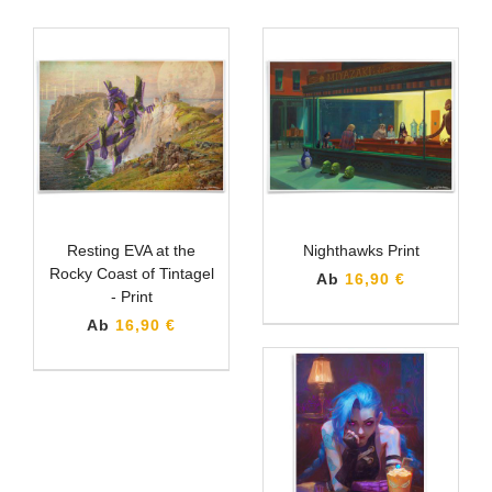
Resting EVA at the
Nighthawks Print
Rocky Coast of Tintagel
Ab
16,90 €
- Print
Ab
16,90 €