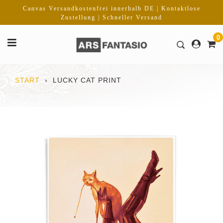
Direkt
Canvas Versandkostenfrei innerhalb DE | Kontaktlose
zum
Zustellung | Schneller Versand
Inhalt
0
START
›
LUCKY CAT PRINT