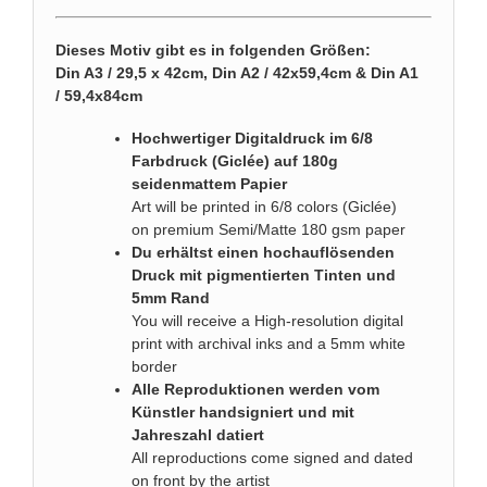
Dieses Motiv gibt es in folgenden Größen:
Din A3 / 29,5 x 42cm, Din A2 / 42x59,4cm & Din A1
/ 59,4x84cm
Hochwertiger Digitaldruck im 6/8
Farbdruck (Giclée) auf 180g
seidenmattem Papier
Art will be printed in 6/8 colors (Giclée)
on premium Semi/Matte 180 gsm paper
Du erhältst einen hochauflösenden
Druck mit pigmentierten Tinten und
5mm Rand
You will receive a High-resolution digital
print with archival inks and a 5mm white
border
Alle Reproduktionen werden vom
Künstler handsigniert und mit
Jahreszahl datiert
All reproductions come signed and dated
on front by the artist