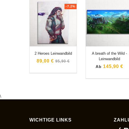
-7.2%
2 Heroes Leinwandbild
A breath of the Wild -
Leinwandbild
Normaler
89,00 €
95,90 €
Preis
145,90 €
Ab
\
WICHTIGE LINKS
ZAHL