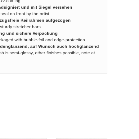
 UV-coating
dsigniert und mit Siegel versehen
seal on front by the artist
zugsfreie Keilrahmen aufgezogen
turdy stretcher bars
ung und sichere Verpackung
ackaged with bubble-foil and edge-protection
seidenglänzend, auf Wunsch auch hochglänzend
sh is semi-glossy, other finishes possible, note at