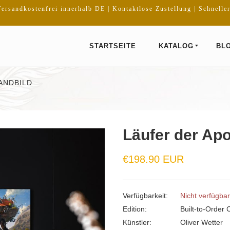
ersandkostenfrei innerhalb DE | Kontaktlose Zustellung | Schnelle
STARTSEITE
KATALOG
BL
ANDBILD
Läufer der Ap
€198.90 EUR
Verfügbarkeit:
Nicht verfügbar
Edition:
Built-to-Order 
Künstler:
Oliver Wetter