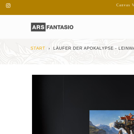
Direkt
Instagram
Canvas V
zum
Inhalt
START
›
LÄUFER DER APOKALYPSE - LEINW