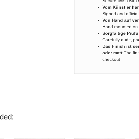
Secure finish with
Vom Künstler han
Signed and official 
Von Hand auf ver
Hand mounted on s
Sorgfältige Prüf
Carefully audit, p
D
as Finish ist 
oder matt
The fini
checkout
ded: