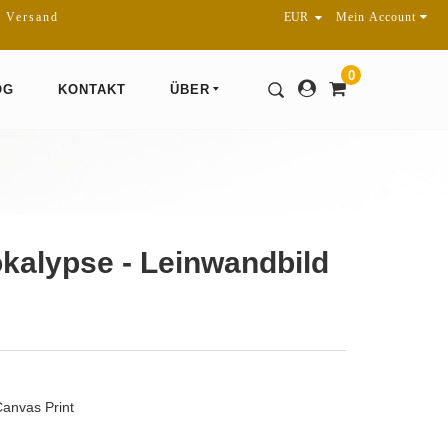
r Versand
Mein Account
0
OG
KONTAKT
ÜBER
okalypse - Leinwandbild
Canvas Print