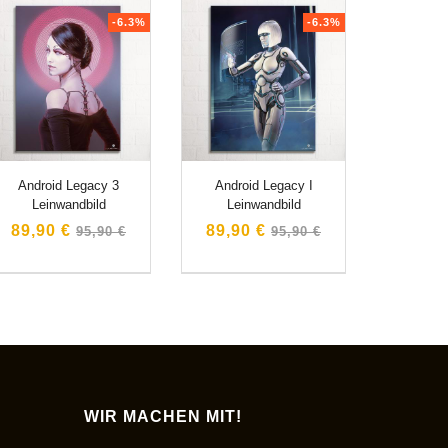
-6.3%
-6.3%
Android Legacy 3
Android Legacy I
Leinwandbild
Leinwandbild
Normaler
Normaler
89,90 €
89,90 €
95,90 €
95,90 €
Preis
Preis
WIR MACHEN MIT!