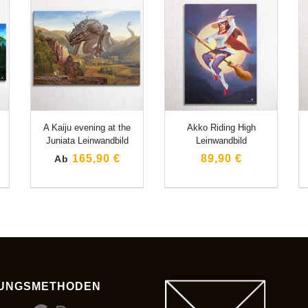
A Kaiju evening at the
Akko Riding High
Juniata Leinwandbild
Leinwandbild
165,90 €
89,90 €
Ab
UNGSMETHODEN