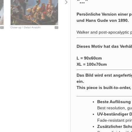
"
...
"
Persönliche Version einer
und Hans Gude von 1890.
Walker and post-apocalyptic 
Dieses Motiv hat das Verhäl
L = 90x60cm
XL = 100x70cm
Das Bild wird erst angeferti
ein.
This piece is built-to-order,
Beste Auflösung g
Best resolution, gu
UV-beständiger 
Fade-resistant pri
Zusätzlicher Sch