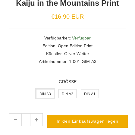
Kaiju in the Mountains Print
Normaler
€16.90 EUR
Preis
Verfügbarkeit:
Verfügbar
Edition:
Open Edition Print
Künstler:
Oliver Wetter
Artikelnummer:
1-001-GIM-A3
GRÖSSE
DIN A3
DIN A2
DIN A1
In den Einkaufswagen legen
Menge