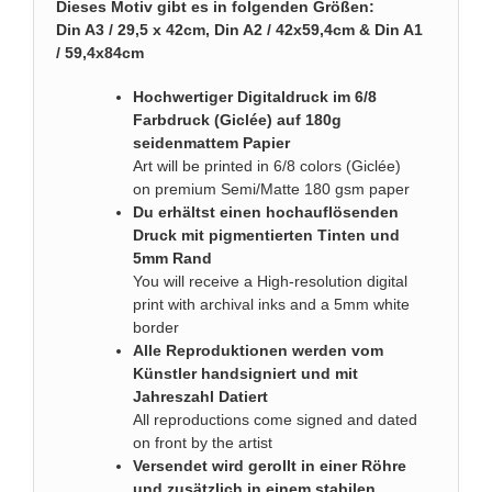
Dieses Motiv gibt es in folgenden Größen:
Din A3 / 29,5 x 42cm, Din A2 / 42x59,4cm & Din A1
/ 59,4x84cm
Hochwertiger Digitaldruck im 6/8
Farbdruck (Giclée) auf 180g
seidenmattem Papier
Art will be printed in 6/8 colors (Giclée)
on premium Semi/Matte 180 gsm paper
Du erhältst einen hochauflösenden
Druck mit pigmentierten Tinten und
5mm Rand
You will receive a High-resolution digital
print with archival inks and a 5mm white
border
Alle Reproduktionen werden vom
Künstler handsigniert und mit
Jahreszahl Datiert
All reproductions come signed and dated
on front by the artist
Versendet wird gerollt in einer Röhre
und zusätzlich in einem stabilen