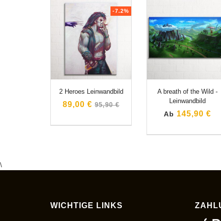
-7.2%
2 Heroes Leinwandbild
A breath of the Wild -
Leinwandbild
Normaler
89,00 €
95,90 €
Preis
145,90 €
Ab
\
WICHTIGE LINKS
ZAHL