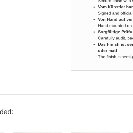
Secure finish with
Vom Künstler han
Signed and official 
Von Hand auf ver
Hand mounted on s
Sorgfältige Prüf
Carefully audit, p
D
as Finish ist 
oder matt
The finish is semi-
ded: