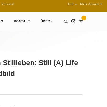
r Versand
Mein Account
OG
KONTAKT
ÜBER
Stillleben: Still (A) Life
dbild