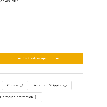
Canvas Print
In den Einkaufswagen legen
Canvas ⓘ
Versand / Shipping ⓘ
Hersteller Information ⓘ