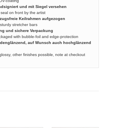
 UV-coating
dsigniert und mit Siegel versehen
seal on front by the artist
zugsfreie Keilrahmen aufgezogen
turdy stretcher bars
ung und sichere Verpackung
ackaged with bubble-foil and edge-protection
seidenglänzend, auf Wunsch auch hochglänzend
glossy, other finishes possible, note at checkout