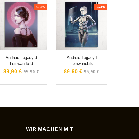
-6.3%
-6.3%
Android Legacy 3
Android Legacy I
Leinwandbild
Leinwandbild
Normaler
Normaler
89,90 €
89,90 €
95,90 €
95,90 €
Preis
Preis
WIR MACHEN MIT!