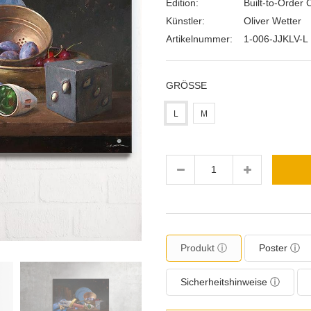
Edition:
Built-to-Order 
Künstler:
Oliver Wetter
Artikelnummer:
1-006-JJKLV-L
GRÖSSE
L
M
Menge
Produkt ⓘ
Poster ⓘ
Sicherheitshinweise ⓘ