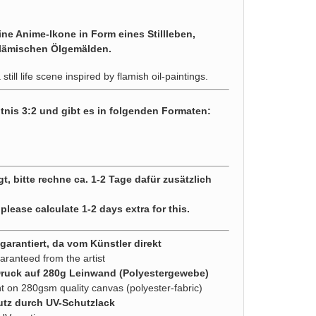
e Anime-Ikone in Form eines Stillleben,
 flämischen Ölgemälden.
still life scene inspired by flamish oil-paintings.
tnis 3:2 und gibt es in folgenden Formaten:
gt, bitte rechne ca. 1-2 Tage dafür zusätzlich
 please calculate 1-2 days extra for this.
arantiert, da vom Künstler direkt
aranteed from the artist
Druck auf 280g Leinwand (Polyestergewebe)
nt on 280gsm quality canvas (polyester-fabric)
utz durch UV-Schutzlack