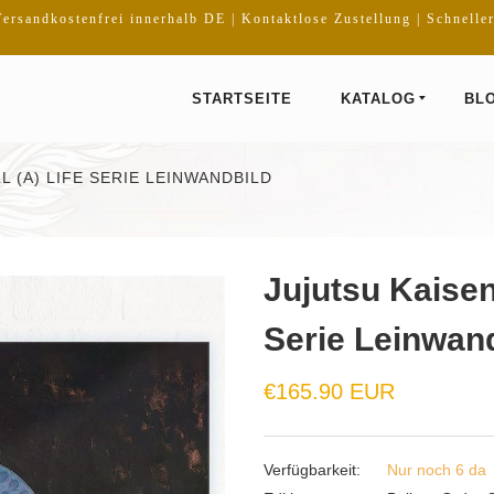
ersandkostenfrei innerhalb DE | Kontaktlose Zustellung | Schnelle
STARTSEITE
KATALOG
BL
L (A) LIFE SERIE LEINWANDBILD
Jujutsu Kaisen 
Serie Leinwan
€165.90 EUR
Verfügbarkeit:
Nur noch 6 da