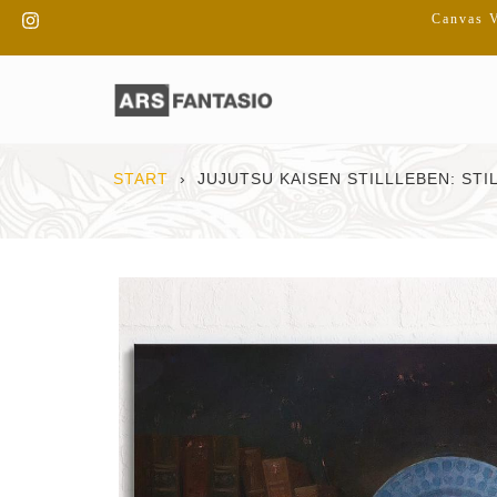
Direkt
Instagram
Canvas V
zum
Inhalt
START
›
JUJUTSU KAISEN STILLLEBEN: STIL