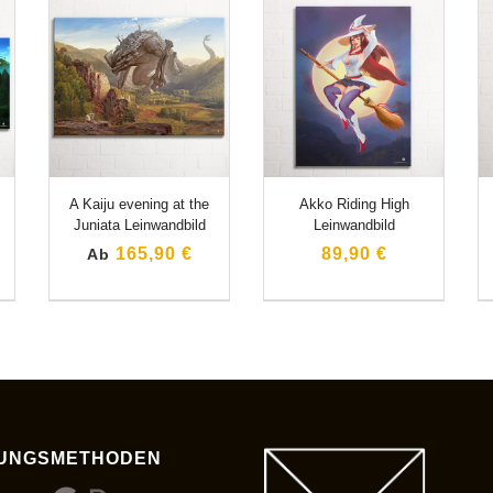
A Kaiju evening at the
Akko Riding High
Juniata Leinwandbild
Leinwandbild
165,90 €
89,90 €
Ab
UNGSMETHODEN