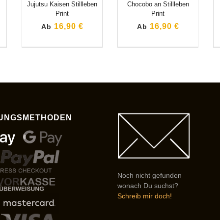
Jujutsu Kaisen Stillleben
Chocobo an Stillleben
Print
Print
16,90 €
16,90 €
Ab
Ab
UNGSMETHODEN
Noch nicht gefunden
wonach Du suchst?
Schreib mir doch!