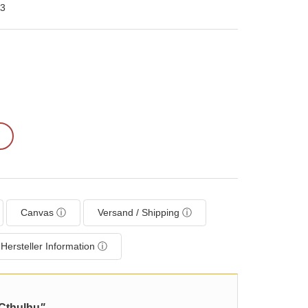
A3
Canvas ⓘ
Versand / Shipping ⓘ
Hersteller Information ⓘ
 Cthulhu
"