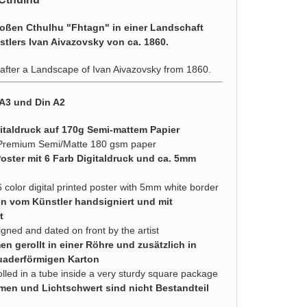
roßen Cthulhu "Fhtagn" in einer Landschaft
stlers Ivan Aivazovsky von ca. 1860.
 after a Landscape of Ivan Aivazovsky from 1860.
 A3 und Din A2
italdruck auf 170g Semi-mattem Papier
 Premium Semi/Matte 180 gsm paper
Poster mit 6 Farb Digitaldruck und ca. 5mm
6 color digital printed poster with 5mm white border
en vom Künstler handsigniert und mit
t
igned and dated on front by the artist
n gerollt in einer Röhre und zusätzlich in
uaderförmigen Karton
olled in a tube inside a very sturdy square package
men und Lichtschwert sind nicht Bestandteil