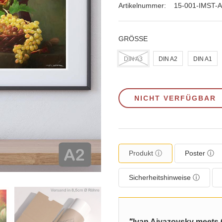
Artikelnummer:
15-001-IMST-
GRÖSSE
DIN A3
DIN A2
DIN A1
NICHT VERFÜGBAR
Produkt ⓘ
Poster ⓘ
Sicherheitshinweise ⓘ
"
Ivan Aivazovsky meets