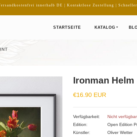
ersandkostenfrei innerhalb DE | Kontaktlose Zustellung | Schnelle
STARTSEITE
KATALOG
BL
INT
Ironman Helm a
Normaler
€16.90 EUR
Preis
Verfügbarkeit:
Nicht verfügbar
Edition:
Open Edition Pr
Künstler:
Oliver Wetter