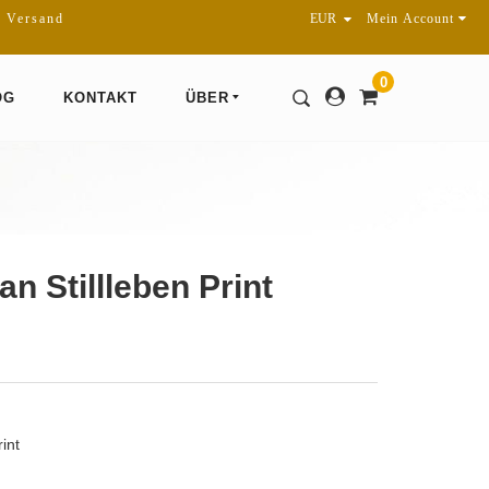
r Versand
Mein Account
0
OG
KONTAKT
ÜBER
n Stillleben Print
int