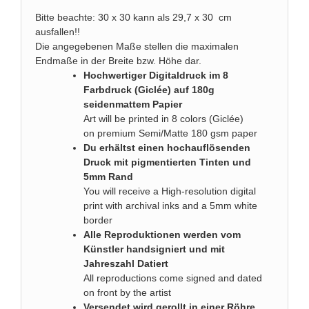
Bitte beachte: 30 x 30 kann als 29,7 x 30 cm
ausfallen!!
Die angegebenen Maße stellen die maximalen
Endmaße in der Breite bzw. Höhe dar.
Hochwertiger Digitaldruck im 8
Farbdruck (Giclée) auf 180g
seidenmattem Papier
Art will be printed in 8 colors (Giclée)
on premium Semi/Matte 180 gsm paper
Du erhältst einen hochauflösenden
Druck mit pigmentierten Tinten und
5mm Rand
You will receive a High-resolution digital
print with archival inks and a 5mm white
border
Alle Reproduktionen werden vom
Künstler handsigniert und mit
Jahreszahl Datiert
All reproductions come signed and dated
on front by the artist
Versendet wird gerollt in einer Röhre