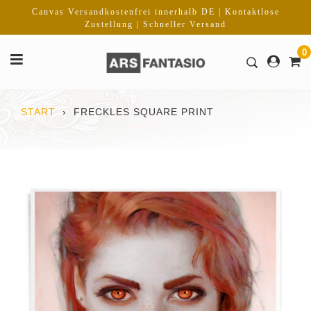
Direkt
Canvas Versandkostenfrei innerhalb DE | Kontaktlose
zum
Zustellung | Schneller Versand
Inhalt
0
START
›
FRECKLES SQUARE PRINT