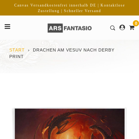
Direkt
Canvas Versandkostenfrei innerhalb DE | Kontaktlose
zum
Zustellung | Schneller Versand
Inhalt
0
START
›
DRACHEN AM VESUV NACH DERBY
PRINT