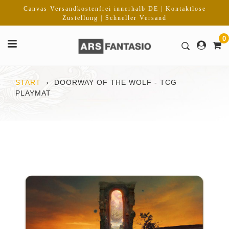
Direkt
Canvas Versandkostenfrei innerhalb DE | Kontaktlose
zum
Zustellung | Schneller Versand
Inhalt
0
START
›
DOORWAY OF THE WOLF - TCG
PLAYMAT