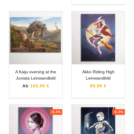
A Kaiju evening at the
Akko Riding High
Juniata Leinwandbild
Leinwandbild
Ab
165,90 €
89,90 €
-6.3%
-6.3%