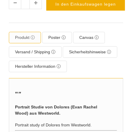
In den Einkaufswagen legen
Menge
Produkt ⓘ
Poster ⓘ
Canvas ⓘ
Versand / Shipping ⓘ
Sicherheitshinweise ⓘ
Hersteller Information ⓘ
"
"
Portrait Studie von Dolores (Evan Rachel
Wood) aus Westworld.
Portrait study of Dolores from Westworld.