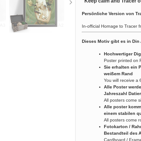
"
Keep calm and Tracer o
Persönliche Version von Tra
In-official Homage to Tracer 
Dieses Motiv gibt es in Din
Hochwertiger Dig
Poster printed on
Sie erhalten ein 
weißem Rand
You will receive a 
Alle Poster werd
Jahreszahl Datier
All posters come s
Alle poster komme
einem stabilen q
All posters come r
Fotokarton / Rah
Bestandteil des 
Cardboard / Frame 