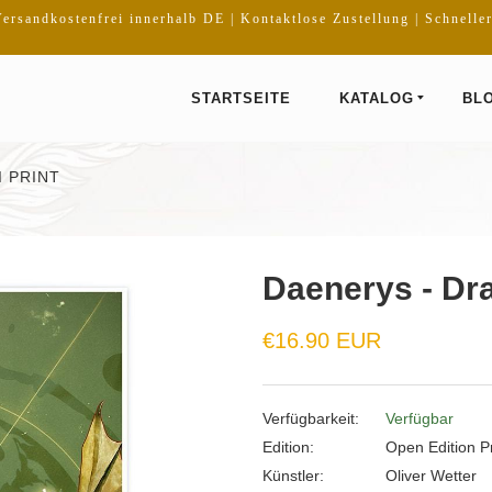
ersandkostenfrei innerhalb DE | Kontaktlose Zustellung | Schnelle
STARTSEITE
KATALOG
BL
 PRINT
Daenerys - Dra
Normaler
€16.90 EUR
Preis
Verfügbarkeit:
Verfügbar
Edition:
Open Edition Pr
Künstler:
Oliver Wetter