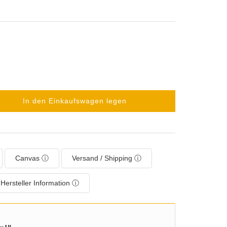
In den Einkaufswagen legen
Canvas ⓘ
Versand / Shipping ⓘ
Hersteller Information ⓘ