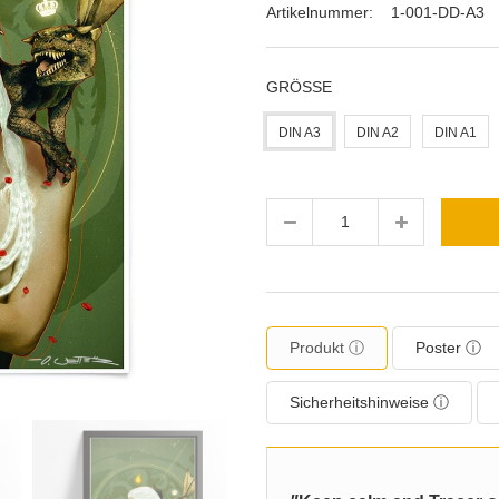
Artikelnummer:
1-001-DD-A3
GRÖSSE
DIN A3
DIN A2
DIN A1
Menge
Produkt ⓘ
Poster ⓘ
Sicherheitshinweise ⓘ