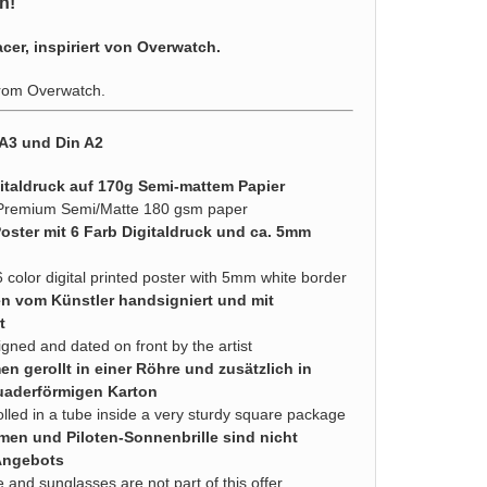
n!
"
cer, inspiriert von Overwatch.
from Overwatch.
 A3 und Din A2
italdruck auf 170g Semi-mattem Papier
 Premium Semi/Matte 180 gsm paper
Poster mit 6 Farb Digitaldruck und ca. 5mm
6 color digital printed poster with 5mm white border
en vom Künstler handsigniert und mit
t
igned and dated on front by the artist
n gerollt in einer Röhre und zusätzlich in
uaderförmigen Karton
olled in a tube inside a very sturdy square package
men und Piloten-Sonnenbrille sind nicht
Angebots
and sunglasses are not part of this offer