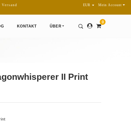
r Versand
Mein Account
0
OG
KONTAKT
ÜBER
gonwhisperer II Print
int