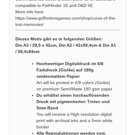
compatible to Pathfinder 1E and D&D 5E.
More info here:
https://www.griffonloregames.com/shop/curse-of-the-
lost-memories/
Dieses Motiv gibt es in folgenden Größen:
Din A3 / 29,5 x 42cm, Din A2 / 42x59,4cm & Din A1
/ 59,4x84cm
Hochwertiger Digitaldruck im 6/8
Farbdruck (Giclée) auf 180g
seidenmattem Papier
Art will be printed in 6/8 colors (Giclée)
on premium Semi/Matte 180 gsm paper
Du erhältst einen hochauflösenden
Druck mit pigmentierten Tinten und
5mm Rand
You will receive a High-resolution digital
print with archival inks and a 5mm white
border
Alle Reproduktionen werden vom