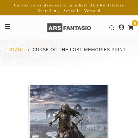
Direkt
Canvas Versandkostenfrei innerhalb DE | Kontaktlose
zum
Zustellung | Schneller Versand
Inhalt
0
START
›
CURSE OF THE LOST MEMORIES PRINT