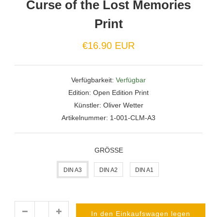
Curse of the Lost Memories
Print
Normaler
€16.90 EUR
Preis
Verfügbarkeit:
Verfügbar
Edition:
Open Edition Print
Künstler:
Oliver Wetter
Artikelnummer:
1-001-CLM-A3
GRÖSSE
DIN A3
DIN A2
DIN A1
In den Einkaufswagen legen
Menge