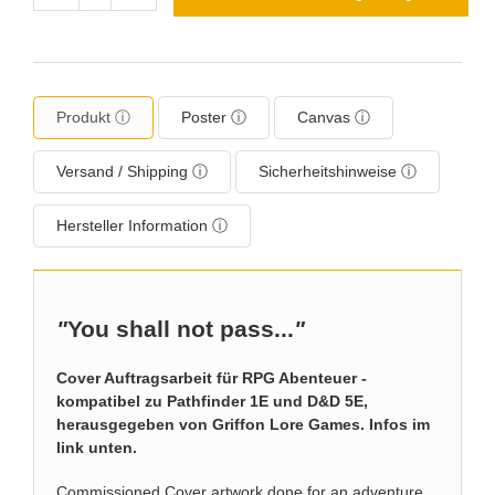
Produkt ⓘ
Poster ⓘ
Canvas ⓘ
Versand / Shipping ⓘ
Sicherheitshinweise ⓘ
Hersteller Information ⓘ
"
You shall not pass...
"
Cover Auftragsarbeit für RPG Abenteuer -
kompatibel zu Pathfinder 1E und D&D 5E,
herausgegeben von Griffon Lore Games. Infos im
link unten.
Commissioned Cover artwork done for an adventure