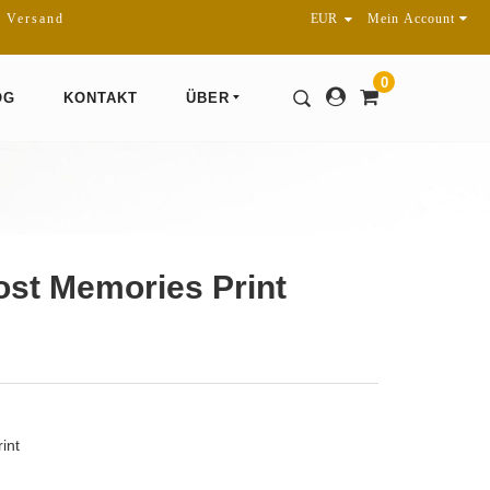
r Versand
Mein Account
0
OG
KONTAKT
ÜBER
ost Memories Print
int