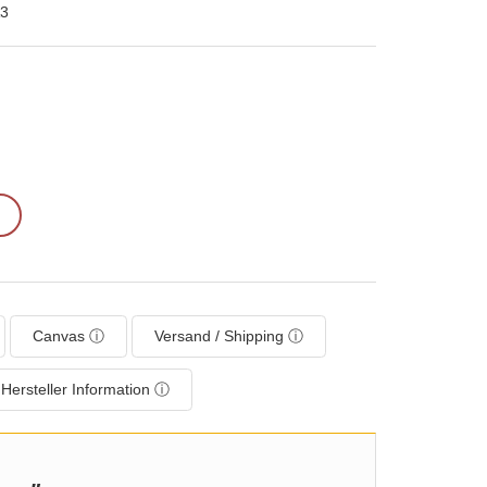
3
Canvas ⓘ
Versand / Shipping ⓘ
Hersteller Information ⓘ