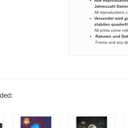
Alle Reproduktio
Jahreszahl Datier
All reproductions 
Versendet wird ge
stabilen quaderf
All prints come ro
Rahmen und Deko
Frame and any deco
ded: