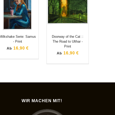
Milkshake Serie: Samus
Doorway of the Cat ::
- Print
The Road to Ulthar -
Print
16,90 €
Ab
16,90 €
Ab
WIR MACHEN MIT!