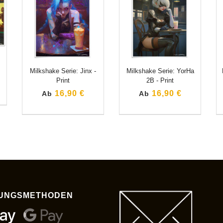
Milkshake Serie: Jinx -
Milkshake Serie: YorHa
Print
2B - Print
16,90 €
16,90 €
Ab
Ab
UNGSMETHODEN