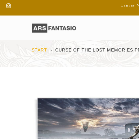
Direkt
Instagram
Canvas V
zum
Inhalt
START
›
CURSE OF THE LOST MEMORIES P