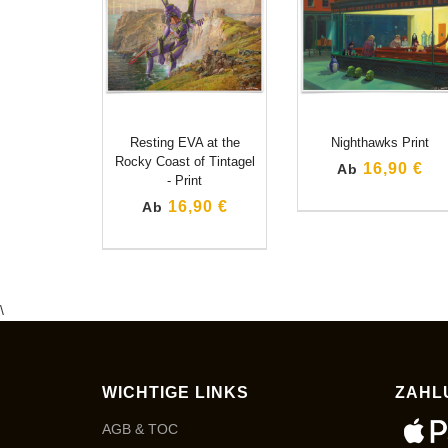
Resting EVA at the
Nighthawks Print
Rocky Coast of Tintagel
16,90 €
Ab
- Print
16,90 €
Ab
\
WICHTIGE LINKS
ZAHL
AGB & TOC