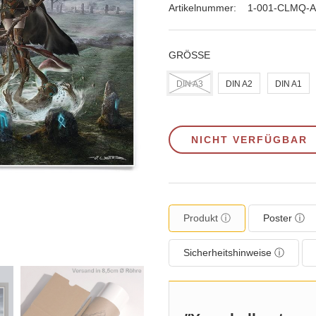
Artikelnummer:
1-001-CLMQ-A
GRÖSSE
DIN A3
DIN A2
DIN A1
NICHT VERFÜGBAR
Produkt ⓘ
Poster ⓘ
Sicherheitshinweise ⓘ