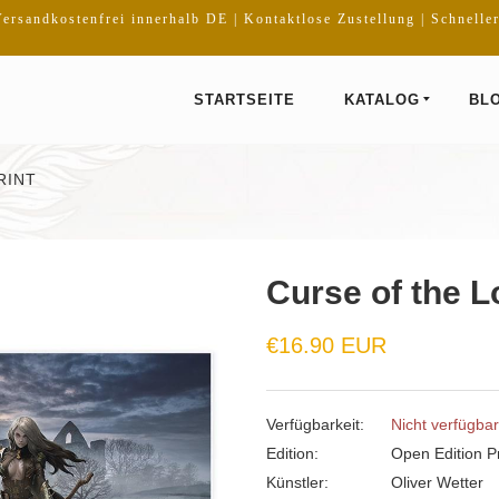
ersandkostenfrei innerhalb DE | Kontaktlose Zustellung | Schnelle
STARTSEITE
KATALOG
BL
RINT
Curse of the L
Normaler
€16.90 EUR
Preis
Verfügbarkeit:
Nicht verfügbar
Edition:
Open Edition Pr
Künstler:
Oliver Wetter