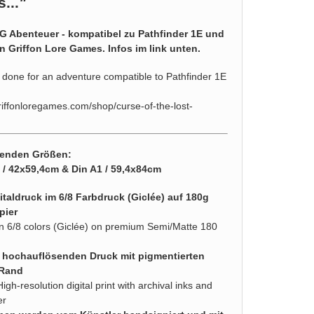
...
"
PG Abenteuer - kompatibel zu Pathfinder 1E und
Griffon Lore Games. Infos im link unten.
done for an adventure compatible to Pathfinder 1E
riffonloregames.com/shop/curse-of-the-lost-
lgenden Größen:
2 / 42x59,4cm & Din A1 / 59,4x84cm
taldruck im 6/8 Farbdruck (Giclée) auf 180g
pier
d in 6/8 colors (Giclée) on premium Semi/Matte 180
n hochauflösenden Druck mit pigmentierten
 Rand
High-resolution digital print with archival inks and
er