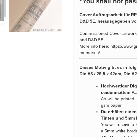
"
You shall not pass
Cover Auftragsarbeit für R
D&D 5E, herausgegeben von 
Commissioned Cover artwork 
and D&D 5E.
More info here:
https://www.g
memories/
Dieses Motiv gibt es in fo
Din A3 / 29,5 x 42cm, Din A
Hochwertiger Digi
seidenmattem Pa
Art will be printe
gsm paper
Du erhältst eine
Tinten und 5mm
You will receive a 
a 5mm white bord