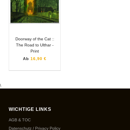
Doorway of the Cat ::
The Road to Ulthar -
Print
Ab
16,90 €
\
WICHTIGE LINKS
AGB & TOC
Datenschutz / Privacy Policy