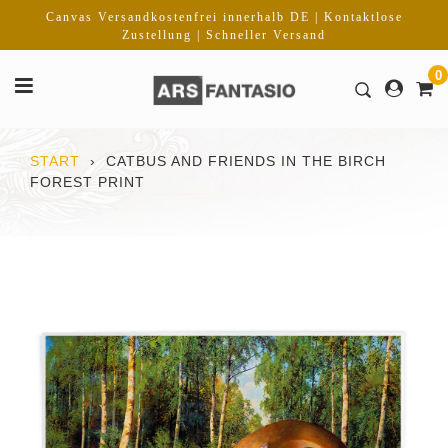
Direkt
Canvas Versandkostenfrei innerhalb DE | Kontaktlose
zum
Zustellung | Schneller Versand
Inhalt
0
START
›
CATBUS AND FRIENDS IN THE BIRCH
FOREST PRINT