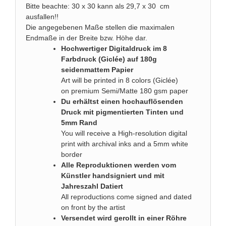
Bitte beachte: 30 x 30 kann als 29,7 x 30 cm
ausfallen!!
Die angegebenen Maße stellen die maximalen
Endmaße in der Breite bzw. Höhe dar.
Hochwertiger Digitaldruck im 8
Farbdruck (Giclée) auf 180g
seidenmattem Papier
Art will be printed in 8 colors (Giclée)
on premium Semi/Matte 180 gsm paper
Du erhältst einen hochauflösenden
Druck mit pigmentierten Tinten und
5mm Rand
You will receive a High-resolution digital
print with archival inks and a 5mm white
border
Alle Reproduktionen werden vom
Künstler handsigniert und mit
Jahreszahl Datiert
All reproductions come signed and dated
on front by the artist
Versendet wird gerollt in einer Röhre