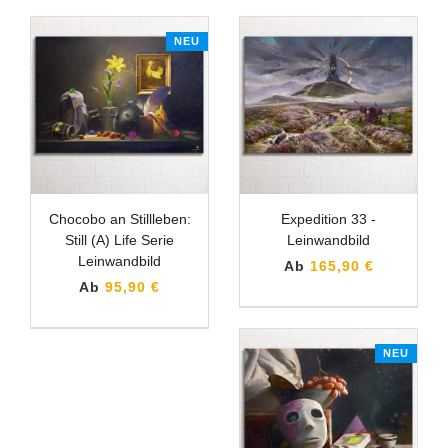
NEU
Chocobo an Stillleben:
Expedition 33 -
Still (A) Life Serie
Leinwandbild
Leinwandbild
Ab
165,90 €
Ab
95,90 €
NEU