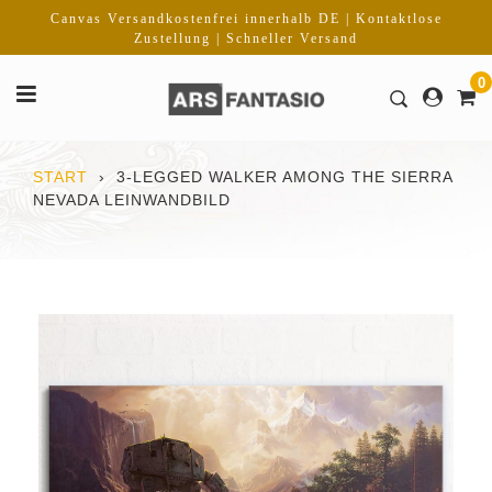
Direkt
Canvas Versandkostenfrei innerhalb DE | Kontaktlose
zum
Zustellung | Schneller Versand
Inhalt
0
START
›
3-LEGGED WALKER AMONG THE SIERRA
NEVADA LEINWANDBILD