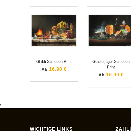
Ghibli Stillleben Print
Geisterjäger Stillleben
Print
16,90 €
Ab
16,90 €
Ab
\
WICHTIGE LINKS
ZAHL