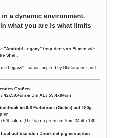
e in a dynamic environment.
in what you are is what limits
ie "Android Legacy" inspiriert von Filmen wie
he Shell.
roid Legacy" - series inspired by Bladerunner and
lgenden Größen:
2 / 42x59,4cm & Din A1 / 59,4x84cm
taldruck im 6/8 Farbdruck (Giclée) auf 180g
pier
d in 6/8 colors (Giclée) on premium Semi/Matte 180
n hochauflösenden Druck mit pigmentierten