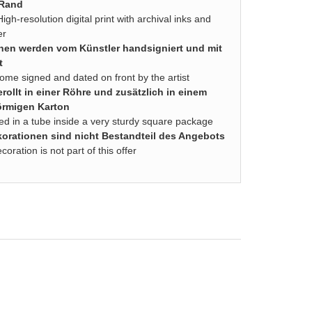
 Rand
High-resolution digital print with archival inks and
er
nen werden vom Künstler handsigniert und mit
t
come signed and dated on front by the artist
rollt in einer Röhre und zusätzlich in einem
örmigen Karton
lled in a tube inside a very sturdy square package
rationen sind nicht Bestandteil des Angebots
ration is not part of this offer