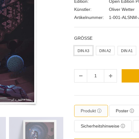
Edition:
Open Edition Pr
Künstler:
Oliver Wetter
Artikelnummer:
1-001-ALSNM-
GRÖSSE
DIN A3
DIN A2
DIN A1
Menge
Produkt ⓘ
Poster ⓘ
Sicherheitshinweise ⓘ