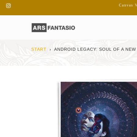
Direkt
Instagram
Canvas V
zum
Inhalt
START
›
ANDROID LEGACY: SOUL OF A NEW