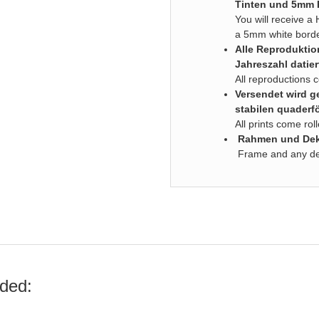
Tinten und 5mm
You will receive a 
a 5mm white bord
Alle Reproduktio
Jahreszahl datier
All reproductions 
Versendet wird ge
stabilen quaderf
All prints come ro
Rahmen und Deko
Frame and any deco
ded: