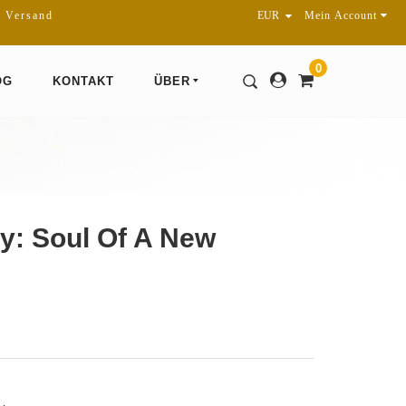
r Versand
Mein Account
0
OG
KONTAKT
ÜBER
y: Soul Of A New