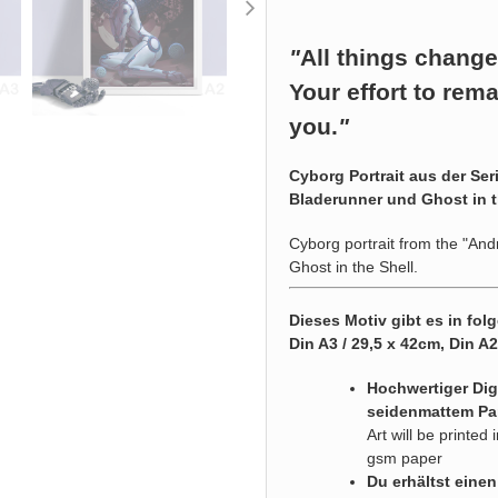
"
All things chang
Your effort to rema
you.
"
Cyborg Portrait aus der Ser
Bladerunner und Ghost in t
Cyborg portrait from the "And
Ghost in the Shell.
Dieses Motiv gibt es in fo
Din A3 / 29,5 x 42cm, Din A
Hochwertiger Digi
seidenmattem Pa
Art will be printe
gsm paper
Du erhältst eine