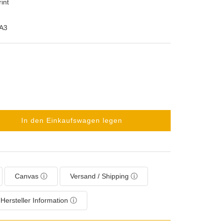
int
A3
In den Einkaufswagen legen
Canvas ⓘ
Versand / Shipping ⓘ
Hersteller Information ⓘ