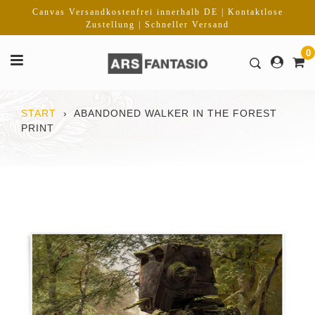
Direkt
Canvas Versandkostenfrei innerhalb DE | Kontaktlose
zum
Zustellung | Schneller Versand
Inhalt
0
START
›
ABANDONED WALKER IN THE FOREST
PRINT