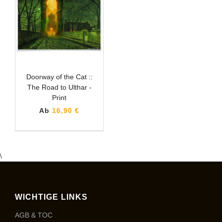
Doorway of the Cat ::
The Road to Ulthar -
Print
Ab
16,90 €
\
WICHTIGE LINKS
AGB & TOC