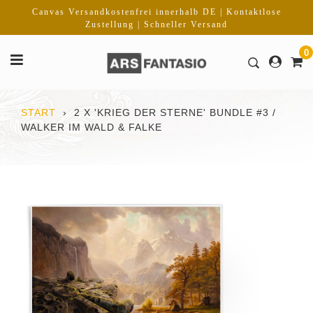
Direkt
Canvas Versandkostenfrei innerhalb DE | Kontaktlose
zum
Zustellung | Schneller Versand
Inhalt
0
START
›
2 X 'KRIEG DER STERNE' BUNDLE #3 /
WALKER IM WALD & FALKE