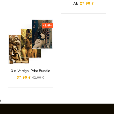
Ab
27,90 €
-9.8%
3 x 'Vertigo' Print Bundle
Normaler
37,90 €
42,00 €
Preis
\