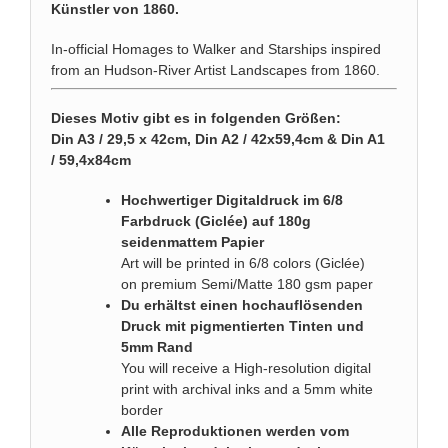
Künstler von 1860.
In-official Homages to Walker and Starships inspired
from an Hudson-River Artist Landscapes from 1860.
Dieses Motiv gibt es in folgenden Größen:
Din A3 / 29,5 x 42cm, Din A2 / 42x59,4cm & Din A1
/ 59,4x84cm
Hochwertiger Digitaldruck im 6/8
Farbdruck (Giclée) auf 180g
seidenmattem Papier
Art will be printed in 6/8 colors (Giclée)
on premium Semi/Matte 180 gsm paper
Du erhältst einen hochauflösenden
Druck mit pigmentierten Tinten und
5mm Rand
You will receive a High-resolution digital
print with archival inks and a 5mm white
border
Alle Reproduktionen werden vom