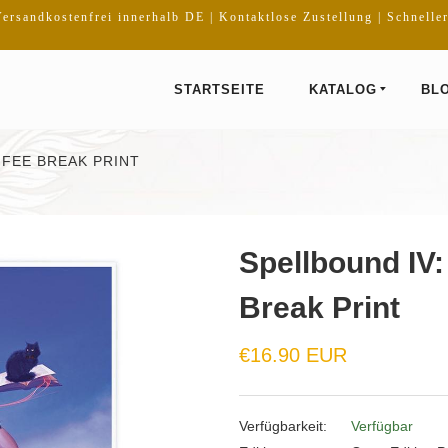
ersandkostenfrei innerhalb DE | Kontaktlose Zustellung | Schnelle
STARTSEITE
KATALOG
BL
OFFEE BREAK PRINT
Spellbound IV: 
Break Print
Normaler
€16.90 EUR
Preis
Verfügbarkeit:
Verfügbar