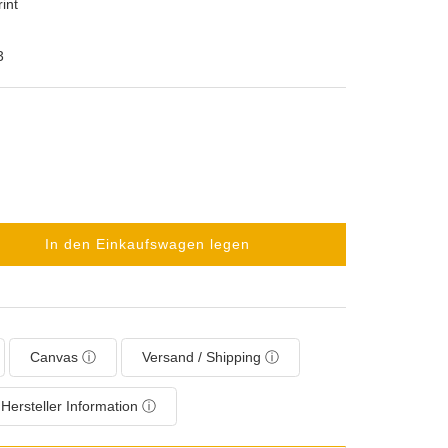
int
3
In den Einkaufswagen legen
Canvas ⓘ
Versand / Shipping ⓘ
Hersteller Information ⓘ