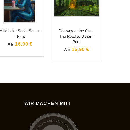
Milkshake Serie: Samus
Doorway of the Cat ::
- Print
The Road to Ulthar -
Print
16,90 €
Ab
16,90 €
Ab
WIR MACHEN MIT!