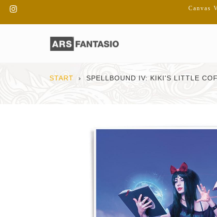
Direkt
Instagram
Canvas V
zum
Inhalt
START
›
SPELLBOUND IV: KIKI'S LITTLE C