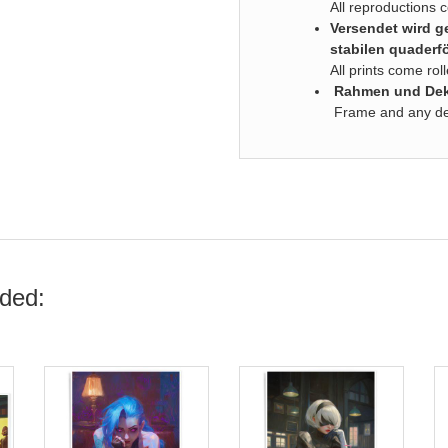
All reproductions 
Versendet wird ge
stabilen quaderf
All prints come ro
Rahmen und Deko
Frame and any deco
ded: