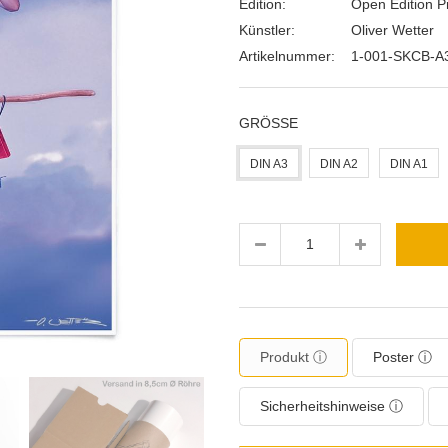
Edition:
Open Edition Pr
Künstler:
Oliver Wetter
Artikelnummer:
1-001-SKCB-A
GRÖSSE
DIN A3
DIN A2
DIN A1
Menge
Produkt ⓘ
Poster ⓘ
Sicherheitshinweise ⓘ