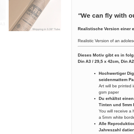
"
We can fly with ou
Realistische Version einer 
Realistic Version of an adoles
Dieses Motiv gibt es in fo
Din A3 / 29,5 x 42cm, Din A
Hochwertiger Digi
seidenmattem Pa
Art will be printe
gsm paper
Du erhältst eine
Tinten und 5mm
You will receive a 
a 5mm white bord
Alle Reproduktio
Jahreszahl datier