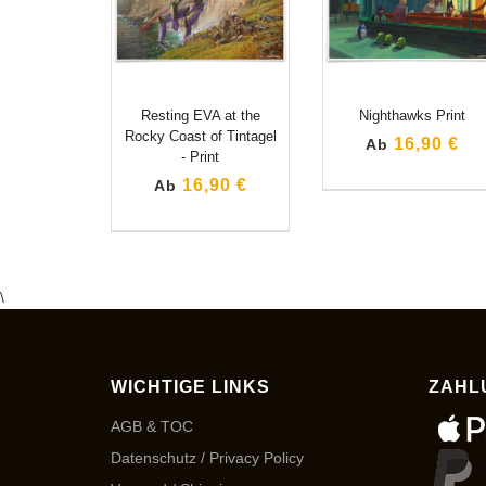
Resting EVA at the
Nighthawks Print
Rocky Coast of Tintagel
16,90 €
Ab
- Print
16,90 €
Ab
\
WICHTIGE LINKS
ZAHL
AGB & TOC
Datenschutz / Privacy Policy