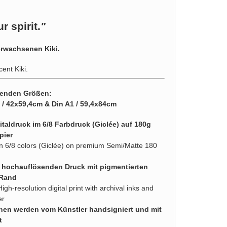
r spirit.
"
erwachsenen Kiki.
cent Kiki.
lgenden Größen:
2 / 42x59,4cm & Din A1 / 59,4x84cm
taldruck im 6/8 Farbdruck (Giclée) auf 180g
pier
d in 6/8 colors (Giclée) on premium Semi/Matte 180
n hochauflösenden Druck mit pigmentierten
 Rand
High-resolution digital print with archival inks and
er
nen werden vom Künstler handsigniert und mit
t