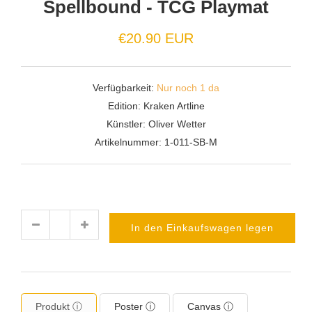
Spellbound - TCG Playmat
€20.90 EUR
Verfügbarkeit:
Nur noch 1 da
Edition:
Kraken Artline
Künstler:
Oliver Wetter
Artikelnummer:
1-011-SB-M
In den Einkaufswagen legen
Menge
Produkt ⓘ
Poster ⓘ
Canvas ⓘ