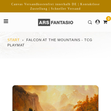
Direkt
Canvas Versandkostenfrei innerhalb DE | Kontaktlose
zum
Zustellung | Schneller Versand
Inhalt
0
START
›
FALCON AT THE MOUNTAINS - TCG
PLAYMAT