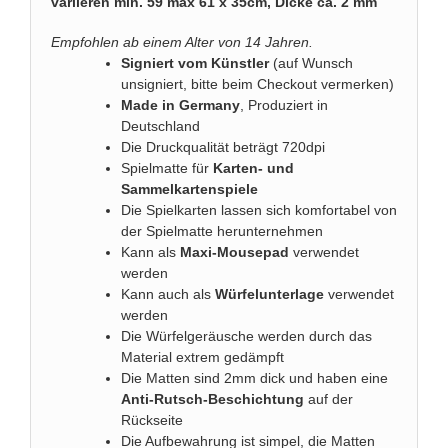
variieren min. 59 max 61 x 35cm, Dicke ca. 2 mm
Empfohlen ab einem Alter von 14 Jahren.
Signiert vom Künstler
(auf Wunsch
unsigniert, bitte beim Checkout vermerken)
Made in Germany
, Produziert in
Deutschland
Die Druckqualität beträgt 720dpi
Spielmatte für
Karten- und
Sammelkartenspiele
Die Spielkarten lassen sich komfortabel von
der Spielmatte herunternehmen
Kann als
Maxi-Mousepad
verwendet
werden
Kann auch als
Würfelunterlage
verwendet
werden
Die Würfelgeräusche werden durch das
Material extrem gedämpft
Die Matten sind 2mm dick und haben eine
Anti-Rutsch-Beschichtung
auf der
Rückseite
Die Aufbewahrung ist simpel, die Matten