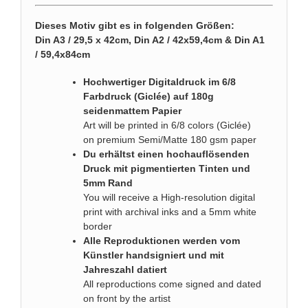
Dieses Motiv gibt es in folgenden Größen:
Din A3 / 29,5 x 42cm, Din A2 / 42x59,4cm & Din A1
/ 59,4x84cm
Hochwertiger Digitaldruck im 6/8
Farbdruck (Giclée) auf 180g
seidenmattem Papier
Art will be printed in 6/8 colors (Giclée)
on premium Semi/Matte 180 gsm paper
Du erhältst einen hochauflösenden
Druck mit pigmentierten Tinten und
5mm Rand
You will receive a High-resolution digital
print with archival inks and a 5mm white
border
Alle Reproduktionen werden vom
Künstler handsigniert und mit
Jahreszahl datiert
All reproductions come signed and dated
on front by the artist