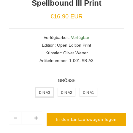
Spellbound III Print
Normaler
€16.90 EUR
Preis
Verfügbarkeit:
Verfügbar
Edition:
Open Edition Print
Künstler:
Oliver Wetter
Artikelnummer:
1-001-SB-A3
GRÖSSE
DIN A3
DIN A2
DIN A1
In den Einkaufswagen legen
Menge