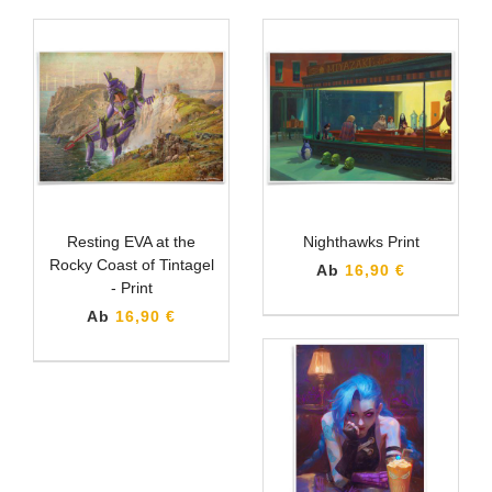
Resting EVA at the
Nighthawks Print
Rocky Coast of Tintagel
Ab
16,90 €
- Print
Ab
16,90 €