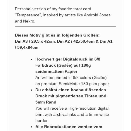
Personal version of my favorite tarot card
"Temperance", inspired by artists like Android Jones
and Nekro.
Dieses Motiv gibt es in folgenden Größen:
Din A3 / 29,5 x 42cm, Din A2 / 42x59,4cm & Din A1
/ 59,4x84cm
Hochwertiger Digitaldruck im 6/8
Farbdruck (Giclée) auf 180g
seidenmattem Papier
Art will be printed in 6/8 colors (Giclée)
on premium Semi/Matte 180 gsm paper
Du erhältst einen hochauflösenden
Druck mit pigmentierten Tinten und
5mm Rand
You will receive a High-resolution digital
print with archival inks and a 5mm white
border
Alle Reproduktionen werden vom