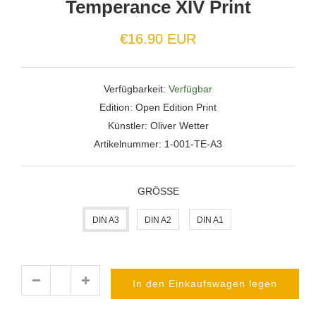
Temperance XIV Print
Normaler
€16.90 EUR
Preis
Verfügbarkeit:
Verfügbar
Edition:
Open Edition Print
Künstler:
Oliver Wetter
Artikelnummer:
1-001-TE-A3
GRÖSSE
DIN A3
DIN A2
DIN A1
In den Einkaufswagen legen
Menge