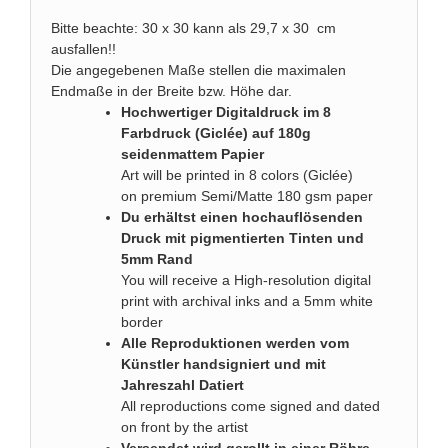
Bitte beachte: 30 x 30 kann als 29,7 x 30 cm
ausfallen!!
Die angegebenen Maße stellen die maximalen
Endmaße in der Breite bzw. Höhe dar.
Hochwertiger Digitaldruck im 8
Farbdruck (Giclée) auf 180g
seidenmattem Papier
Art will be printed in 8 colors (Giclée)
on premium Semi/Matte 180 gsm paper
Du erhältst einen hochauflösenden
Druck mit pigmentierten Tinten und
5mm Rand
You will receive a High-resolution digital
print with archival inks and a 5mm white
border
Alle Reproduktionen werden vom
Künstler handsigniert und mit
Jahreszahl Datiert
All reproductions come signed and dated
on front by the artist
Versendet wird gerollt in einer Röhre