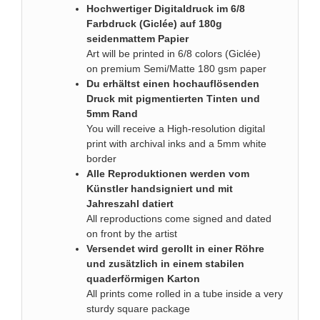
Hochwertiger Digitaldruck im 6/8
Farbdruck (Giclée) auf 180g
seidenmattem Papier
Art will be printed in 6/8 colors (Giclée)
on premium Semi/Matte 180 gsm paper
Du erhältst einen hochauflösenden
Druck mit pigmentierten Tinten und
5mm Rand
You will receive a High-resolution digital
print with archival inks and a 5mm white
border
Alle Reproduktionen werden vom
Künstler handsigniert und mit
Jahreszahl datiert
All reproductions come signed and dated
on front by the artist
Versendet wird gerollt in einer Röhre
und zusätzlich in einem stabilen
quaderförmigen Karton
All prints come rolled in a tube inside a very
sturdy square package