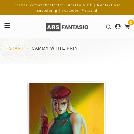
Direkt
Canvas Versandkostenfrei innerhalb DE | Kontaktlose
zum
Zustellung | Schneller Versand
Inhalt
0
START
›
CAMMY WHITE PRINT