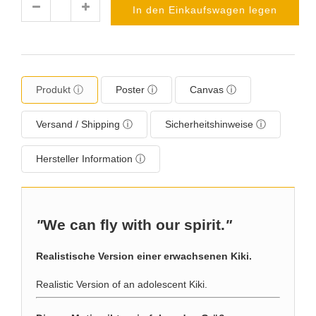
In den Einkaufswagen legen
Menge
Produkt ⓘ
Poster ⓘ
Canvas ⓘ
Versand / Shipping ⓘ
Sicherheitshinweise ⓘ
Hersteller Information ⓘ
"
We can fly with our spirit.
"
Realistische Version einer erwachsenen Kiki.
Realistic Version of an adolescent Kiki.