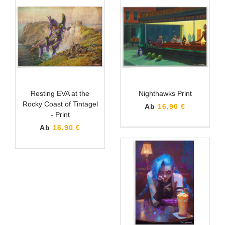
Resting EVA at the
Nighthawks Print
Rocky Coast of Tintagel
Ab
16,90 €
- Print
Ab
16,90 €