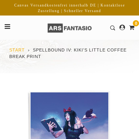
Direkt
Canvas Versandkostenfrei innerhalb DE | Kontaktlose
zum
Zustellung | Schneller Versand
Inhalt
0
START
›
SPELLBOUND IV: KIKI'S LITTLE COFFEE
BREAK PRINT