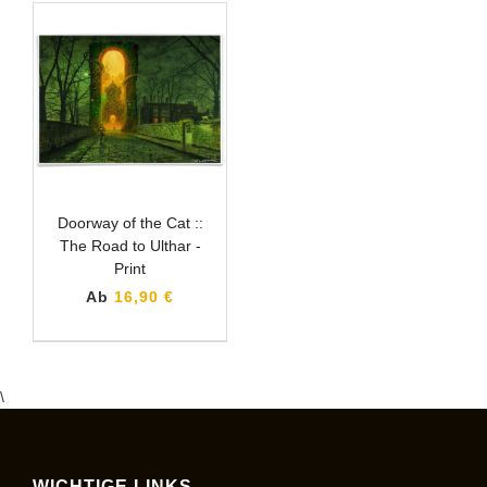
Doorway of the Cat ::
The Road to Ulthar -
Print
Ab
16,90 €
\
WICHTIGE LINKS