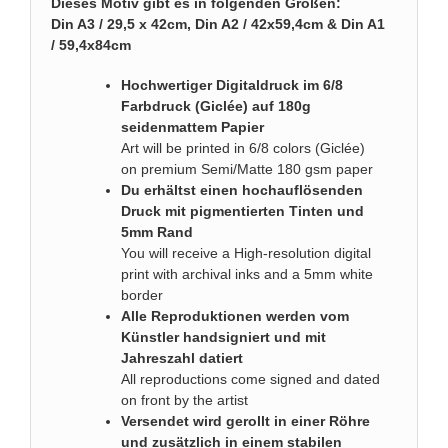
Dieses Motiv gibt es in folgenden Größen:
Din A3 / 29,5 x 42cm, Din A2 / 42x59,4cm & Din A1
/ 59,4x84cm
Hochwertiger Digitaldruck im 6/8
Farbdruck (Giclée) auf 180g
seidenmattem Papier
Art will be printed in 6/8 colors (Giclée)
on premium Semi/Matte 180 gsm paper
Du erhältst einen hochauflösenden
Druck mit pigmentierten Tinten und
5mm Rand
You will receive a High-resolution digital
print with archival inks and a 5mm white
border
Alle Reproduktionen werden vom
Künstler handsigniert und mit
Jahreszahl datiert
All reproductions come signed and dated
on front by the artist
Versendet wird gerollt in einer Röhre
und zusätzlich in einem stabilen