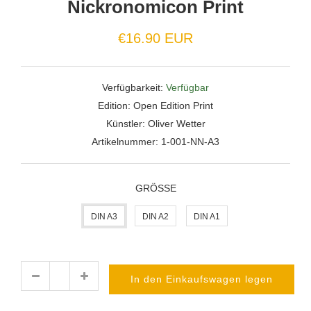
Nickronomicon Print
Normaler
€16.90 EUR
Preis
Verfügbarkeit:
Verfügbar
Edition:
Open Edition Print
Künstler:
Oliver Wetter
Artikelnummer:
1-001-NN-A3
GRÖSSE
DIN A3
DIN A2
DIN A1
In den Einkaufswagen legen
Menge