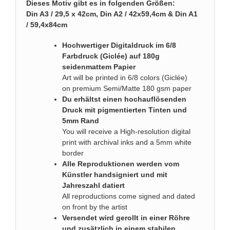
Dieses Motiv gibt es in folgenden Größen:
Din A3 / 29,5 x 42cm, Din A2 / 42x59,4cm & Din A1
/ 59,4x84cm
Hochwertiger Digitaldruck im 6/8
Farbdruck (Giclée) auf 180g
seidenmattem Papier
Art will be printed in 6/8 colors (Giclée)
on premium Semi/Matte 180 gsm paper
Du erhältst einen hochauflösenden
Druck mit pigmentierten Tinten und
5mm Rand
You will receive a High-resolution digital
print with archival inks and a 5mm white
border
Alle Reproduktionen werden vom
Künstler handsigniert und mit
Jahreszahl datiert
All reproductions come signed and dated
on front by the artist
Versendet wird gerollt in einer Röhre
und zusätzlich in einem stabilen