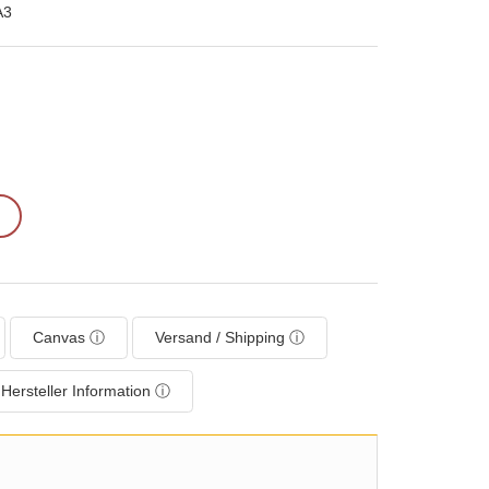
A3
Canvas ⓘ
Versand / Shipping ⓘ
Hersteller Information ⓘ