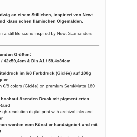
wig an einem Stillleben, inspiriert von Newt
nd klassischen flämischen Ölgemälden.
in a still life scene inspired by Newt Scamanders
.
lgenden Größen:
2 / 42x59,4cm & Din A1 / 59,4x84cm
taldruck im 6/8 Farbdruck (Giclée) auf 180g
pier
d in 6/8 colors (Giclée) on premium Semi/Matte 180
n hochauflösenden Druck mit pigmentierten
 Rand
High-resolution digital print with archival inks and
er
nen werden vom Künstler handsigniert und mit
t