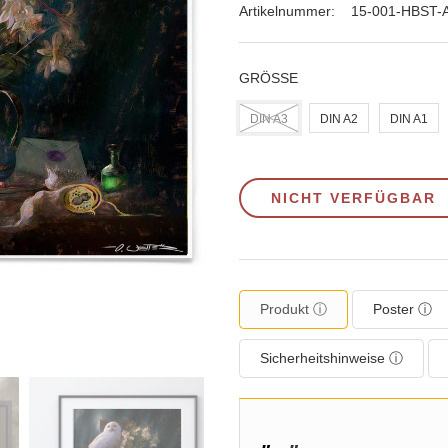
Artikelnummer:
15-001-HBST-
GRÖSSE
DIN A3
DIN A2
DIN A1
NICHT VERFÜGBAR
Produkt ⓘ
Poster ⓘ
Sicherheitshinweise ⓘ