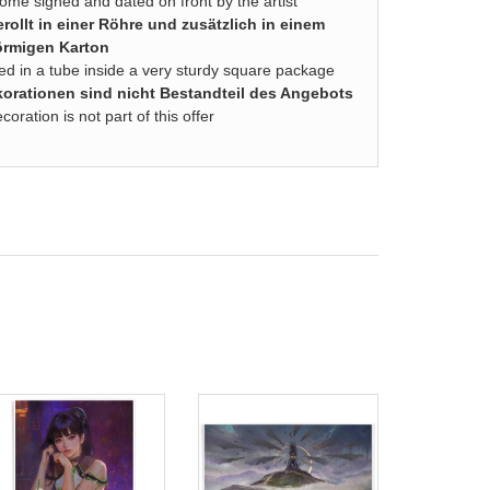
come signed and dated on front by the artist
rollt in einer Röhre und zusätzlich in einem
örmigen Karton
lled in a tube inside a very sturdy square package
rationen sind nicht Bestandteil des Angebots
ration is not part of this offer