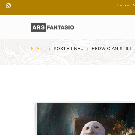
Direkt
Instagram
Canvas V
zum
Inhalt
START
›
POSTER NEU
›
HEDWIG AN STILL