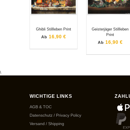
Ghibli Stillleben Print
Geisterjäger Stillleben
Print
16,90 €
Ab
16,90 €
Ab
\
WICHTIGE LINKS
ZAHL
AGB & TOC
Datenschutz / Privacy Policy
Versand / Shipping