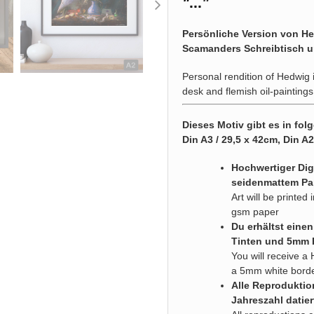
"
...
"
Persönliche Version von Hed
Scamanders Schreibtisch u
Personal rendition of Hedwig 
desk and flemish oil-paintings
Dieses Motiv gibt es in fo
Din A3 / 29,5 x 42cm, Din A
Hochwertiger Digi
seidenmattem Pa
Art will be printe
gsm paper
Du erhältst eine
Tinten und 5mm
You will receive a 
a 5mm white bord
Alle Reproduktio
Jahreszahl datier