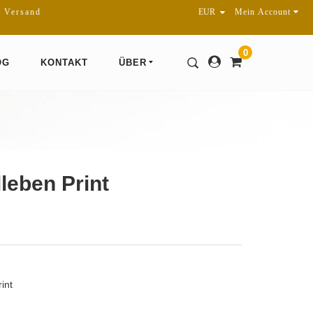
r Versand
Mein Account
0
OG
KONTAKT
ÜBER
lleben Print
int