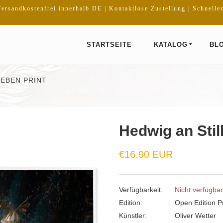
ersandkostenfrei innerhalb DE | Kontaktlose Zustellung | Schnelle
STARTSEITE
KATALOG
BL
LEBEN PRINT
Hedwig an Stil
Normaler
€16.90 EUR
Preis
Verfügbarkeit:
Nicht verfügbar
Edition:
Open Edition Pr
Künstler:
Oliver Wetter