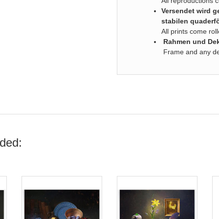
All reproductions 
Versendet wird ge
stabilen quaderf
All prints come ro
Rahmen und Deko
Frame and any deco
ded: