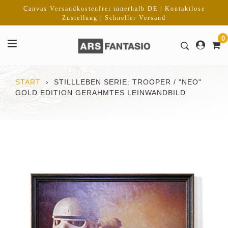
Direkt
Canvas Versandkostenfrei innerhalb DE | Kontaktlose
zum
Zustellung | Schneller Versand
Inhalt
0
START
›
STILLLEBEN SERIE: TROOPER / "NEO"
GOLD EDITION GERAHMTES LEINWANDBILD