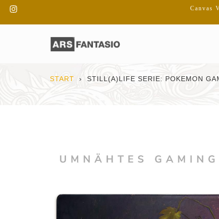
Direkt
Instagram
Canvas V
zum
Inhalt
START
›
STILL(A)LIFE SERIE: POKEMON G