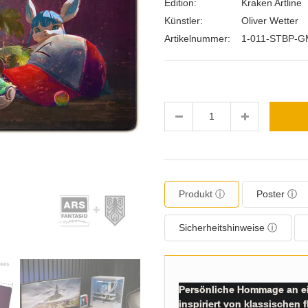
Edition:
Kraken Artline
Künstler:
Oliver Wetter
Artikelnummer:
1-011-STBP-
Menge
Produkt ⓘ
Poster ⓘ
Sicherheitshinweise ⓘ
Persönliche Hommage an ein
inspiriert von klassischen