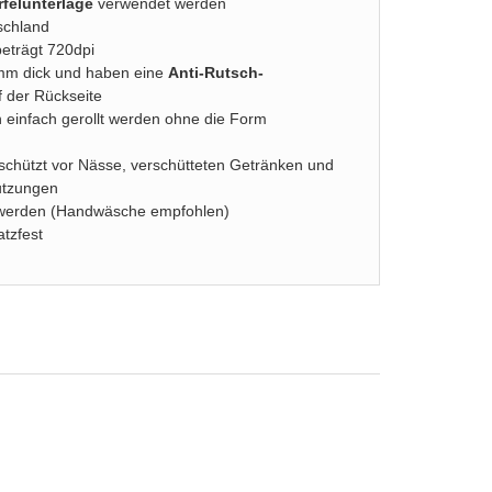
felunterlage
verwendet werden
schland
beträgt 720dpi
2mm dick und haben eine
Anti-Rutsch-
 der Rückseite
 einfach gerollt werden ohne die Form
schützt vor Nässe, verschütteten Getränken und
utzungen
werden (Handwäsche empfohlen)
atzfest