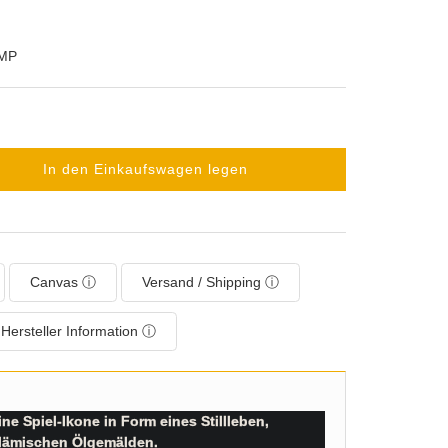
GMP
In den Einkaufswagen legen
Canvas ⓘ
Versand / Shipping ⓘ
Hersteller Information ⓘ
e Spiel-Ikone in Form eines Stillleben,
 flämischen Ölgemälden.