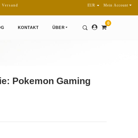
r Versand
Mein Account
0
OG
KONTAKT
ÜBER
erie: Pokemon Gaming