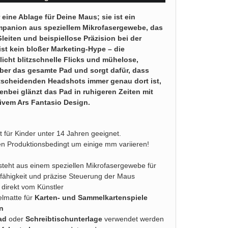
 eine Ablage für Deine Maus; sie ist ein
ompanion aus speziellem Mikrofasergewebe, das
eiten und beispiellose Präzision bei der
ist kein bloßer Marketing-Hype – die
icht blitzschnelle Flicks und mühelose,
r das gesamte Pad und sorgt dafür, dass
tscheidenden Headshots immer genau dort ist,
nbei glänzt das Pad in ruhigeren Zeiten mit
ivem Ars Fantasio Design.
t für Kinder unter 14 Jahren geeignet.
n Produktionsbedingt um einige mm variieren!
steht aus einem speziellen Mikrofasergewebe für
tfähigkeit und präzise Steuerung der Maus
 direkt vom Künstler
elmatte für
Karten- und Sammelkartenspiele
n
ad
oder
Schreibtischunterlage
verwendet werden