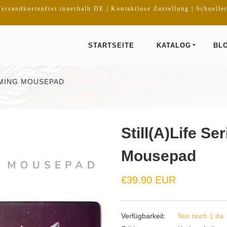
ersandkostenfrei innerhalb DE | Kontaktlose Zustellung | Schnelle
STARTSEITE
KATALOG
BL
AMING MOUSEPAD
Still(A)Life S
Mousepad
€39.90 EUR
Verfügbarkeit:
Nur noch 1 da