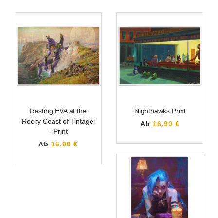
Resting EVA at the
Nighthawks Print
Rocky Coast of Tintagel
Ab
16,90 €
- Print
Ab
16,90 €