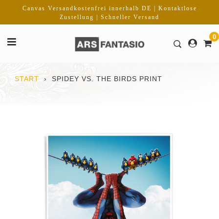
Direkt
Canvas Versandkostenfrei innerhalb DE | Kontaktlose
zum
Zustellung | Schneller Versand
Inhalt
0
START
›
SPIDEY VS. THE BIRDS PRINT