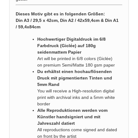
Dieses Motiv gibt es in folgenden Größen:
Din A3 / 29,5 x 42cm, Din A2 / 42x59,4cm & Din A1
/ 59,4x84cm
Hochwertiger Digitaldruck im 6/8
Farbdruck (Giclée) auf 180g
seidenmattem Papier
Art will be printed in 6/8 colors (Giclée)
on premium Semi/Matte 180 gsm paper
Du erhältst einen hochauflösenden
Druck mit pigmentierten Tinten und
5mm Rand
You will receive a High-resolution digital
print with archival inks and a 5mm white
border
Alle Reproduktionen werden vom
Künstler handsigniert und mit
Jahreszahl datiert
All reproductions come signed and dated
on front by the artist