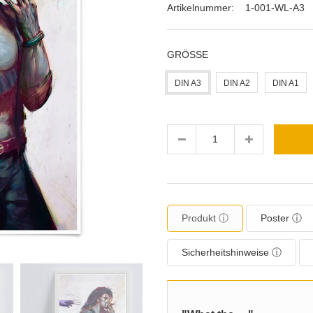
Artikelnummer:
1-001-WL-A3
GRÖSSE
DIN A3
DIN A2
DIN A1
Menge
Produkt ⓘ
Poster ⓘ
Sicherheitshinweise ⓘ