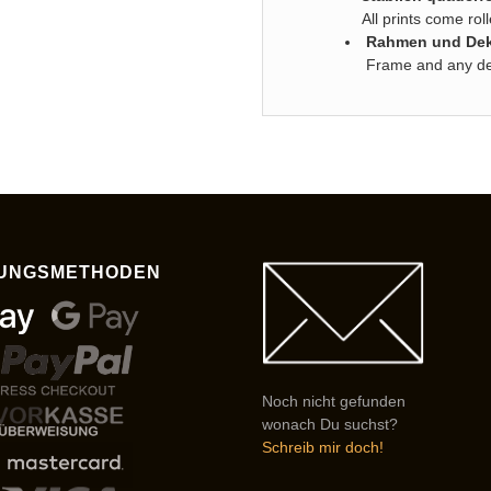
All prints come ro
Rahmen und Deko
Frame and any deco
UNGSMETHODEN
Noch nicht gefunden
wonach Du suchst?
Schreib mir doch!