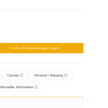
In den Einkaufswagen legen
Canvas ⓘ
Versand / Shipping ⓘ
Hersteller Information ⓘ