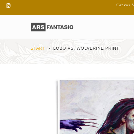
Direkt
Instagram
Canvas V
zum
Inhalt
START
›
LOBO VS. WOLVERINE PRINT