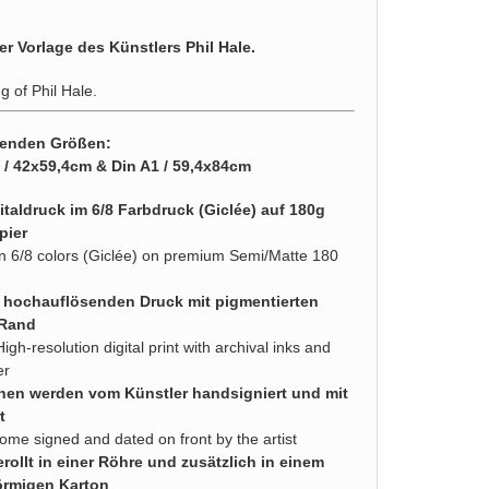
er Vorlage des Künstlers Phil Hale.
ng of Phil Hale.
lgenden Größen:
2 / 42x59,4cm & Din A1 / 59,4x84cm
taldruck im 6/8 Farbdruck (Giclée) auf 180g
pier
d in 6/8 colors (Giclée) on premium Semi/Matte 180
n hochauflösenden Druck mit pigmentierten
 Rand
High-resolution digital print with archival inks and
er
nen werden vom Künstler handsigniert und mit
t
come signed and dated on front by the artist
rollt in einer Röhre und zusätzlich in einem
örmigen Karton