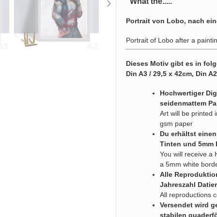
"What the....."
Portrait von Lobo, nach ein
Portrait of Lobo after a painti
Dieses Motiv gibt es in fo
Din A3 / 29,5 x 42cm, Din A
Hochwertiger Digi
seidenmattem Pa
Art will be printe
gsm paper
Du erhältst eine
Tinten und 5mm
You will receive a 
a 5mm white bord
Alle Reproduktio
Jahreszahl Datier
All reproductions 
Versendet wird ge
stabilen quaderf