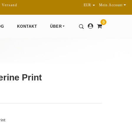
r Versand
Mein Account
0
OG
KONTAKT
ÜBER
rine Print
int