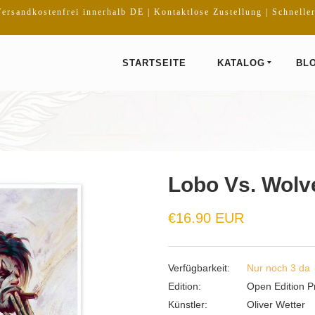
ersandkostenfrei innerhalb DE | Kontaktlose Zustellung | Schnelle
STARTSEITE
KATALOG
BL
Lobo Vs. Wolve
Normaler
€16.90 EUR
Preis
Verfügbarkeit:
Nur noch 3 da
Edition:
Open Edition Pr
Künstler:
Oliver Wetter