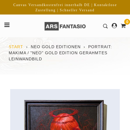
Direkt
Canvas Versandkostenfrei innerhalb DE | Kontaktlose
zum
Zustellung | Schneller Versand
Inhalt
0
START
›
NEO GOLD EDITIONEN
›
PORTRAIT:
MAKIMA / "NEO" GOLD EDITION GERAHMTES
LEINWANDBILD