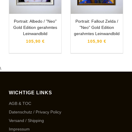
Portrait: Albedo / "Neo"
Portrait: Fallout Zelda /
Gold Edition gerahmtes
"Neo" Gold Edition
Leinwandbild
gerahmtes Leinwandbild
105,90 €
105,90 €
\
WICHTIGE LINKS
AGB & TOC
Datenschutz / Privacy Policy
Versand / Shipping
Impressum