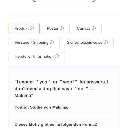
Produkt ⓘ
Poster ⓘ
Canvas ⓘ
Versand / Shipping ⓘ
Sicherheitshinweise ⓘ
Hersteller Information ⓘ
"I expect ＂yes＂ or ＂woof＂ for answers. I
don't need a dog that says ＂no.＂ ―
Makima"
Portrait Studie von Makima.
Dieses Motiv gibt es im folgenden Format: