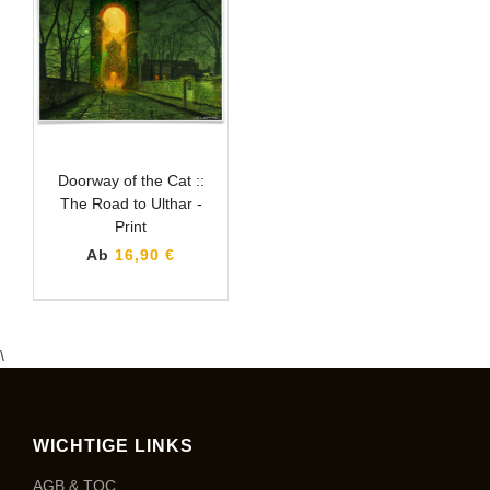
Doorway of the Cat ::
The Road to Ulthar -
Print
Ab
16,90 €
\
WICHTIGE LINKS
AGB & TOC