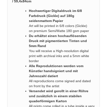
/ 59,4x84cm
Hochwertiger Digitaldruck im 6/8
Farbdruck (Giclée) auf 180g
seidenmattem Papier
Art will be printed in 6/8 colors (Giclée)
on premium Semi/Matte 180 gsm paper
Du erhältst einen hochauflösenden
Druck mit pigmentierten Tinten und
5mm Rand
You will receive a High-resolution digital
print with archival inks and a 5mm white
border
Alle Reproduktionen werden vom
Künstler handsigniert und mit
Jahreszahl datiert
All reproductions come signed and dated
on front by the artist
Versendet wird gerollt in einer Röhre
und zusätzlich in einem stabilen
quaderförmigen Karton
All prints come rolled in a tube inside a very